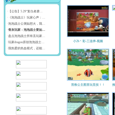
小2b丶彩-三连摔-视频
营救公主图里玩竞技！！