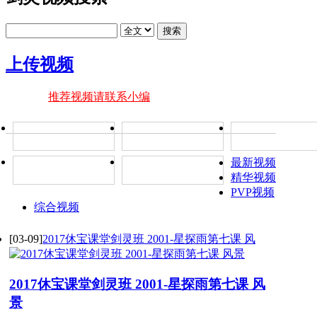
上传视频
推荐视频请联系小编
最新视频
精华视频
PVP视频
综合视频
[03-09]
2017休宝课堂剑灵班 2001-星探雨第七课 风
2017休宝课堂剑灵班 2001-星探雨第七课 风
景