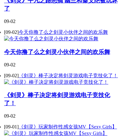
《剑灵》平凡之路恶搞 幽兰和秦义绝被玩坏
了
09-02
[09-02]
今天你撸了么之剑灵小伙伴之间的欢乐舞
今天你撸了么之剑灵小伙伴之间的欢乐舞
09-02
[09-02]
《剑灵》棒子决定将剑灵游戏电子竞技化了！
《剑灵》棒子决定将剑灵游戏电子竞技化
了！
09-02
[09-01]
《剑灵》玩家制作性感女孩MV【Sexy Girls】