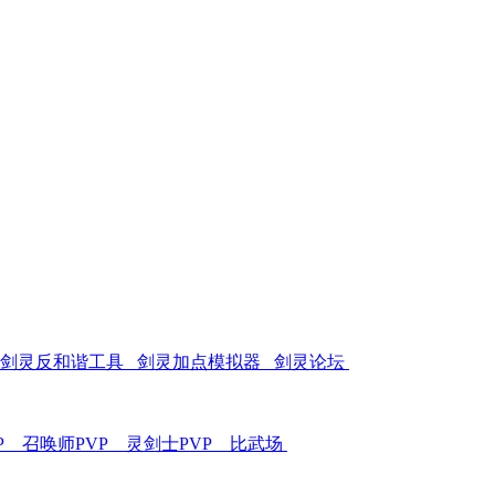
剑灵反和谐工具
剑灵加点模拟器
剑灵论坛
P
召唤师PVP
灵剑士PVP
比武场