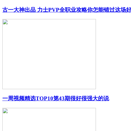
古一大神出品 力士PVP全职业攻略
你怎能错过这场
一周视频精选TOP10第43期
很好很强大的说