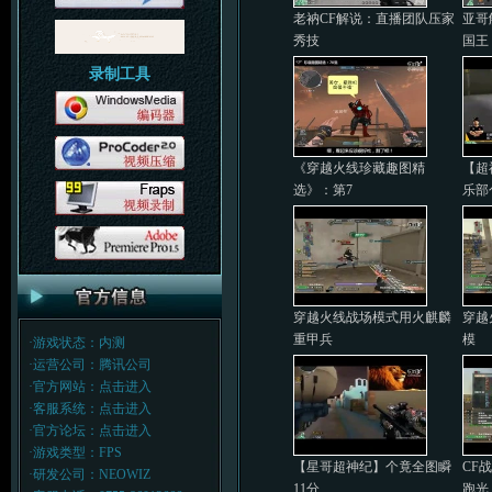
老衲CF解说：直播团队压家
亚哥
秀技
国王
录制工具
《穿越火线珍藏趣图精
【超
选》：第7
乐部
穿越火线战场模式用火麒麟
穿越
重甲兵
模
·游戏状态：内测
·运营公司：腾讯公司
·官方网站：
点击进入
·客服系统：
点击进入
·官方论坛：
点击进入
·游戏类型：FPS
【星哥超神纪】个竟全图瞬
CF
·研发公司：NEOWIZ
11分
跑光