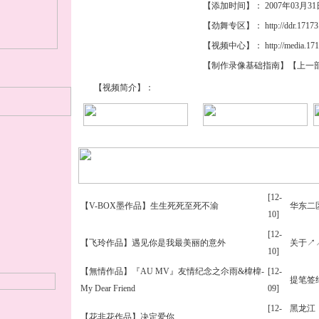
【添加时间】： 2007年03月31日 1
【劲舞专区】：
http://ddr.1717
【视频中心】：
http://media.17
【
制作录像基础指南
】【
上一
【视频简介】：
[12-
【V-BOX墨作品】生生死死至死不渝
华东二
10]
[12-
【飞玲作品】遇见你是我最美丽的意外
关于↗
10]
【無情作品】『AU MV』友情纪念之尒雨&椲椲-
[12-
提笔签
My Dear Friend
09]
[12-
黑龙江
【花非花作品】决定爱你