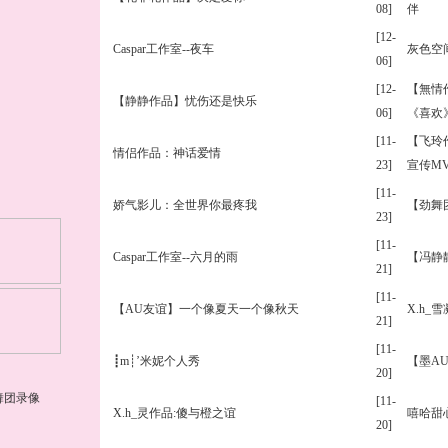
08]
伴
[12-
Caspar工作室--夜车
灰色空
06]
[12-
【無情
【静静作品】忧伤还是快乐
06]
《喜欢
[11-
【飞玲
情侣作品：神话爱情
23]
宣传M
[11-
娇气影儿：全世界你最疼我
【劲舞
23]
[11-
Caspar工作室--六月的雨
【冯静
21]
[11-
【AU友谊】一个像夏天一个像秋天
X.h_
21]
[11-
┋m┊’米妮个人秀
【墨AU
20]
[11-
X.h_灵作品:傻与橙之谊
嘻哈甜心[H
20]