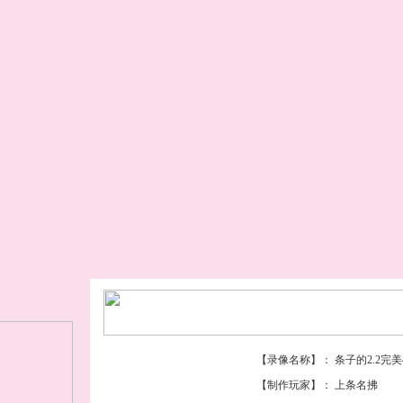
【录像名称】： 条子的2.2完美
【制作玩家】： 上条名拂