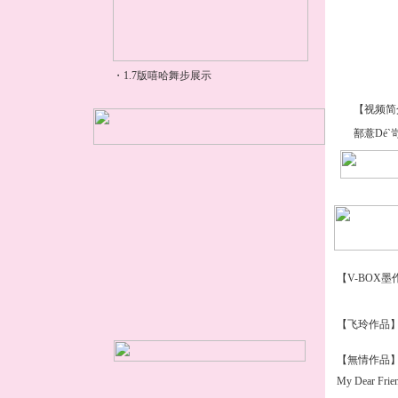
【视频简
鄯薏Dé`
【V-BOX
【飞玲作品
【無情作品】
My Dear Frie