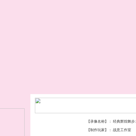
【录像名称】： 经典辉煌舞步:
【制作玩家】： 战意工作室