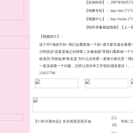
【添加时间】： 2007年08月27日 1
【劲舞专区】：
http://ddr.1717
【视频中心】：
http://media.17
【
制作录像基础指南
】【
上一
【视频简介】：
这个MV做的不好~我们会重新做一个的~请大家先凑合着看!
少特技步!这套是魂之封神第二次修改版!等我们重新做一个!
收成员!另收徒弟!歌名是:为什么没有爱！谢谢大家欣赏！
一直深虑着一个问题，怎样让您对本工作室的感觉更好！。
234257790
[12-
【V-BOX墨作品】生生死死至死不渝
华东二
10]