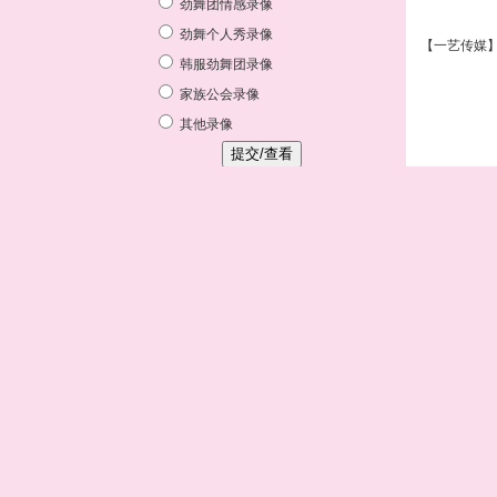
【一艺传媒