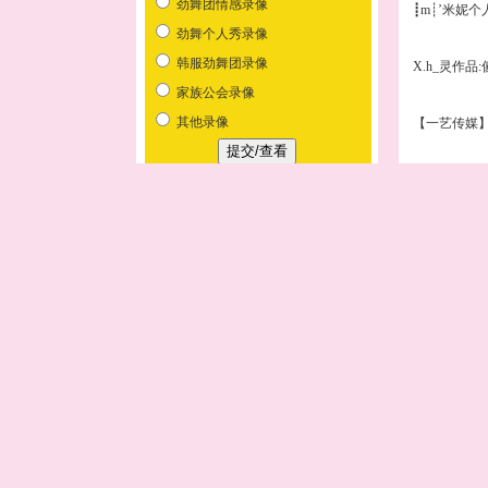
┋m┊’米妮个
X.h_灵作品
【一艺传媒