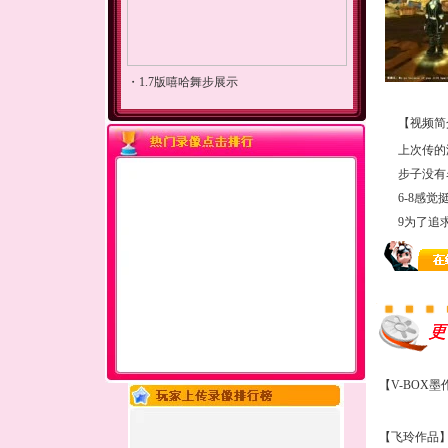
【视频简
上次传的
步子没有
6-8感
9为了追
【V-BOX
【飞玲作品