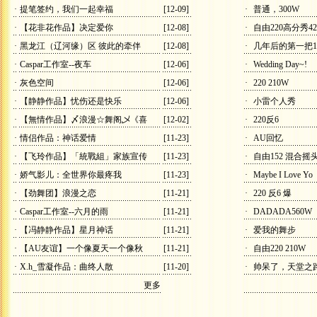
·
提笔签约，我们一起幸福
[12-09]
·
普通，300W
·
【花非花作品】决定爱你
[12-08]
·
自由220高分秀42
·
黑龙江（辽河缘）区 彼此的牵伴
[12-08]
·
几年后的第一把1
·
Caspar工作室--夜车
[12-06]
·
Wedding Day~!
·
灰色空间
[12-06]
·
220 210W
·
【静静作品】忧伤还是快乐
[12-06]
·
小雷个人秀
·
【無情作品】〆浪漫☆舞阁乄《喜
[12-02]
·
220反6
·
情侣作品：神话爱情
[11-23]
·
AU回忆
·
【飞玲作品】「統戰組」家族宣传
[11-23]
·
自由152 混合摇
·
娇气影儿：全世界你最疼我
[11-23]
·
Maybe I Love Yo
·
【劲舞团】浪漫之恋
[11-21]
·
220 反6 爆
·
Caspar工作室--六月的雨
[11-21]
·
DADADA560W
·
【冯静静作品】星月神话
[11-21]
·
爱我的舞步
·
【AU友谊】一个像夏天一个像秋
[11-21]
·
自由220 210W
·
X.h_雪凝作品：曲终人散
[11-20]
·
帅呆了，天堂之
更多