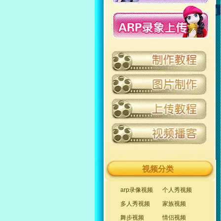
视频分类
arp录像视频
个人秀视频
多人秀视频
家族视频
舞步视频
情侣视频