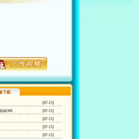
录像下载
[07-15]
自由300
[07-15]
[07-15]
[07-15]
[07-15]