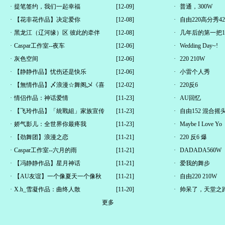
·
提笔签约，我们一起幸福
[12-09]
·
普通，300W
·
【花非花作品】决定爱你
[12-08]
·
自由220高分秀42
·
黑龙江（辽河缘）区 彼此的牵伴
[12-08]
·
几年后的第一把1
·
Caspar工作室--夜车
[12-06]
·
Wedding Day~!
·
灰色空间
[12-06]
·
220 210W
·
【静静作品】忧伤还是快乐
[12-06]
·
小雷个人秀
·
【無情作品】〆浪漫☆舞阁乄《喜
[12-02]
·
220反6
·
情侣作品：神话爱情
[11-23]
·
AU回忆
·
【飞玲作品】「統戰組」家族宣传
[11-23]
·
自由152 混合摇
·
娇气影儿：全世界你最疼我
[11-23]
·
Maybe I Love Yo
·
【劲舞团】浪漫之恋
[11-21]
·
220 反6 爆
·
Caspar工作室--六月的雨
[11-21]
·
DADADA560W
·
【冯静静作品】星月神话
[11-21]
·
爱我的舞步
·
【AU友谊】一个像夏天一个像秋
[11-21]
·
自由220 210W
·
X.h_雪凝作品：曲终人散
[11-20]
·
帅呆了，天堂之
更多