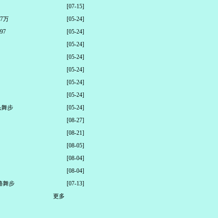
[07-15]
7万
[05-24]
97
[05-24]
[05-24]
[05-24]
[05-24]
[05-24]
[05-24]
头舞步
[05-24]
[08-27]
[08-21]
[08-05]
[08-04]
[08-04]
路舞步
[07-13]
更多