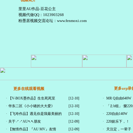
里里AU作品-豆花公主
视频代做QQ：1023903268
粉墨居视频交流论坛：www.fenmoxi.com
更多arp
更多在线观看视频
·
【V-BOX墨作品】生生死死至
[12-10]
·
MR Q自由640W
·
华东二区《小小猪的大大爱》
[12-10]
·
「⒉b组」·樂220
·
【飞玲作品】遇见你是我最美丽的
[12-10]
·
220自由140W
·
关于↗↗AU↖↖朋友
[12-09]
·
220娱乐下，！
·
【無情作品】『AU MV』友情
[12-09]
·
天注定，一辈子