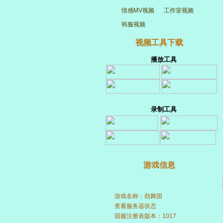
情感MV视频
工作室视频
韩服视频
视频工具下载
播放工具
录制工具
游戏信息
游戏名称：劲舞团
查看服务器状态
国服注册表版本：1017