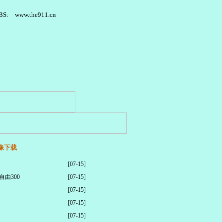
www.the911.cn
录像下载
[07-15]
自由300
[07-15]
[07-15]
[07-15]
[07-15]