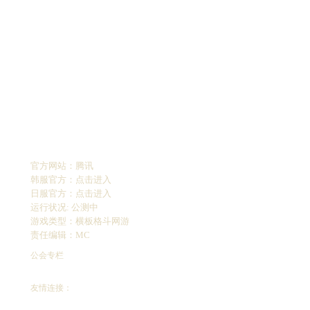
官方网站：
腾讯
韩服官方：
点击进入
日服官方：
点击进入
运行状况: 公测中
游戏类型：横板格斗网游
责任编辑：MC
公会专栏
友情连接：