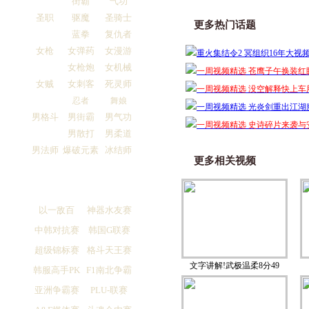
街霸
气功
圣职
驱魔
圣骑士
更多热门话题
蓝拳
复仇者
女枪
女弹药
女漫游
重火集结令2 冥组织16年大视
女枪炮
女机械
一周视频精选 苍鹰子午换装红
女贼
女刺客
死灵师
一周视频精选 没空解释快上车
忍者
舞娘
一周视频精选 光炎剑重出江湖
男格斗
男街霸
男气功
一周视频精选 史诗碎片来袭与
男散打
男柔道
男法师
爆破元素
冰结师
更多相关视频
以一敌百
神器水友赛
中韩对抗赛
韩国G联赛
超级锦标赛
格斗天王赛
文字讲解!武极温柔8分49
韩服高手PK
F1南北争霸
亚洲争霸赛
PLU-联赛