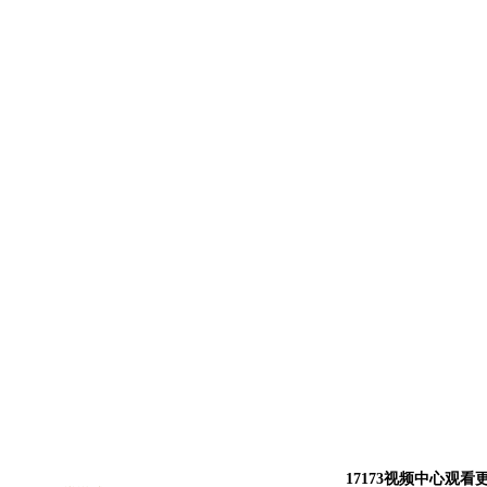
17173视频中心观看