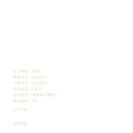
官方网站：
腾讯
韩服官方：
点击进入
日服官方：
点击进入
运行状况: 公测中
游戏类型：横板格斗网游
责任编辑：MC
公会专栏
友情连接：