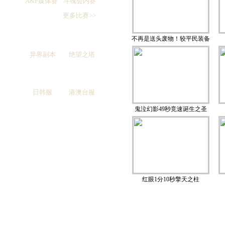
A&F媒体赛
斗魂会内赛
更多比赛>>
不再是送头废物！较平民装备
异界副本
绝望之塔
日韩服
港澳台服
鬼泣幻影49秒竞速诞生之圣
红眼1分10秒擎天之柱