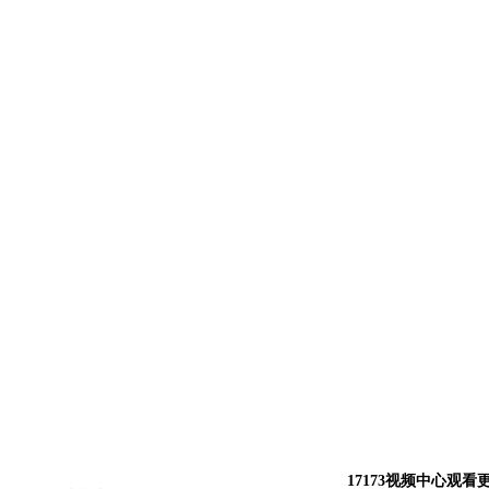
17173视频中心观看