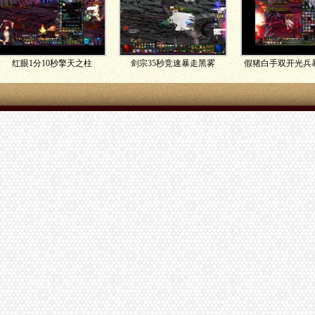
红眼1分10秒擎天之柱
剑宗35秒竞速暴走黑雾
假猪白手双开光兵暴