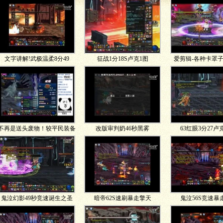
文字讲解!武极温柔8分49
征战1分18S卢克1图
爱剪辑-各种卡罩子
不再是送头废物！较平民装备
改版审判奶46秒黑雾
63红眼3分27卢
鬼泣幻影49秒竞速诞生之圣
暗帝62S速刷暴走擎天
鬼泣56S竞速暴