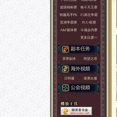
超级锦标赛
格斗天王赛
韩服高手PK
F1南北争霸
亚洲争霸赛
PLU-联赛
A&F媒体赛
斗魂会内赛
更多比赛>>
异界副本
绝望之塔
日韩服
港澳台服