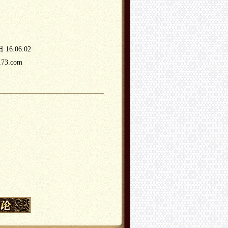
16:06:02
173.com