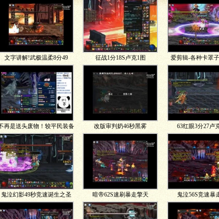
文字讲解!武极温柔8分49
征战1分18S卢克1图
爱剪辑-各种卡罩子
不再是送头废物！较平民装备
改版审判奶46秒黑雾
63红眼3分27卢
鬼泣幻影49秒竞速诞生之圣
暗帝62S速刷暴走擎天
鬼泣56S竞速暴