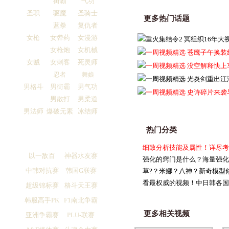
街霸
气功
圣职
驱魔
圣骑士
更多热门话题
蓝拳
复仇者
女枪
女弹药
女漫游
重火集结令2 冥组织16年大
女枪炮
女机械
一周视频精选 苍鹰子午换装
女贼
女刺客
死灵师
一周视频精选 没空解释快上
忍者
舞娘
一周视频精选 光炎剑重出江
男格斗
男街霸
男气功
一周视频精选 史诗碎片来袭
男散打
男柔道
男法师
爆破元素
冰结师
热门分类
细致分析技能及属性！详尽考
以一敌百
神器水友赛
强化的窍门是什么？海量强化
中韩对抗赛
韩国G联赛
草?？米娜？八神？新奇模型
看最权威的视频！中日韩各国
超级锦标赛
格斗天王赛
韩服高手PK
F1南北争霸
更多相关视频
亚洲争霸赛
PLU-联赛