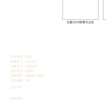
红眼1分10秒擎天之柱
官方网站：
腾讯
韩服官方：
点击进入
日服官方：
点击进入
运行状况: 公测中
游戏类型：横板格斗网游
责任编辑：MC
公会专栏
友情连接：