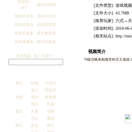
赏游戏--
看职业技能
[文件类型]: 游戏视频
MV
[文件大小]: 43.7MB
动画片全集
全副本演示
[推荐玩家]: 六式→
听DNF电台
品韩国联赛
[添加时间]: 2010-06-
神器装备集
最全数据库
[相关站点]: http://med
高清视频集
解说攻略集
视频简介
搜索视频、输入关键字：
70级召唤单刷痛苦村庄王者级.fl
鬼剑
剑魂
狂战士
鬼泣
阿修罗
神枪
漫游
枪炮师
弹药
机械
魔法
元素
召唤
力法
魔道
格斗
柔道
散打