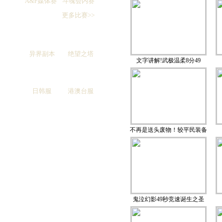
A&F媒体赛
斗魂会内赛
更多比赛>>
异界副本
绝望之塔
文字讲解!武极温柔8分49
日韩服
港澳台服
不再是送头废物！较平民装备
鬼泣幻影49秒竞速诞生之圣