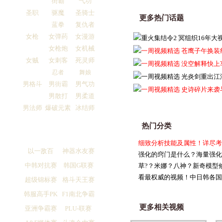
街霸
气功
圣职
驱魔
圣骑士
更多热门话题
蓝拳
复仇者
女枪
女弹药
女漫游
重火集结令2 冥组织16年大
女枪炮
女机械
一周视频精选 苍鹰子午换装
女贼
女刺客
死灵师
一周视频精选 没空解释快上
忍者
舞娘
一周视频精选 光炎剑重出江
男格斗
男街霸
男气功
一周视频精选 史诗碎片来袭
男散打
男柔道
男法师
爆破元素
冰结师
热门分类
细致分析技能及属性！详尽考
以一敌百
神器水友赛
强化的窍门是什么？海量强化
中韩对抗赛
韩国G联赛
草?？米娜？八神？新奇模型
看最权威的视频！中日韩各国
超级锦标赛
格斗天王赛
韩服高手PK
F1南北争霸
更多相关视频
亚洲争霸赛
PLU-联赛