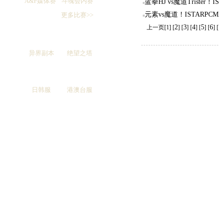
A&F媒体赛
斗魂会内赛
蓝拳HJ vs魔道Trister！
元素vs魔道！ISTARPC
更多比赛>>
2
3
4
5
6
上一页[1] [
] [
] [
] [
] [
] [
异界副本
绝望之塔
日韩服
港澳台服