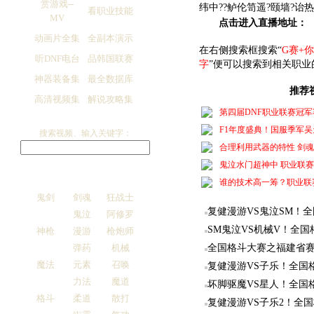
赏游戏--
纬中??鲈伦笥遥?颐墙?诒
看职业技能
MV
点击进入直播地址：
动画片全集
全副本演示
在右侧搜索框搜索“
G赛+
听DNF电台
品韩国联赛
字
”便可以搜索到相关职业
神器装备集
最全数据库
推荐
高清视频集
解说攻略集
第四届DNF职业联赛冠军
F1年度盛典！国服季军
搜索视频、输入关键字：
合理利用武器的特性 剑魂
鬼泣水门超神中 职业联赛
谁的技术高一筹？职业联赛
鬼剑
剑魂
狂战士
复健漫游VS鬼泣SM！
鬼泣
阿修罗
SM鬼泣VS机械V！全
神枪
漫游
枪炮师
弹药
机械
全国格斗大赛之福建省赛
魔法
元素
召唤
复健漫游VS子乐！全国
力法
魔道
坏脚驱魔VS星人！全国
格斗
柔道
散打
复健漫游VS子乐2！全