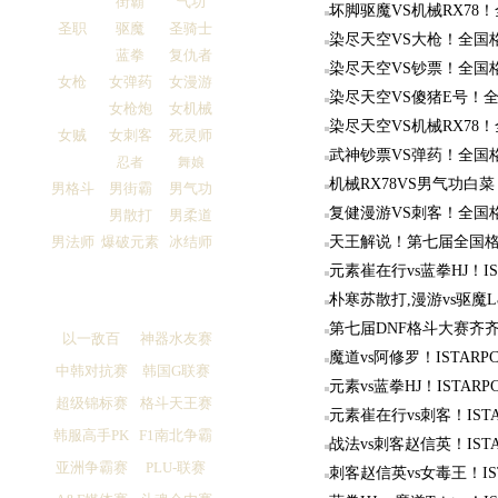
街霸
气功
坏脚驱魔VS机械RX78
圣职
驱魔
圣骑士
染尽天空VS大枪！全国
蓝拳
复仇者
染尽天空VS钞票！全国
女枪
女弹药
女漫游
染尽天空VS傻猪E号！
女枪炮
女机械
染尽天空VS机械RX78
女贼
女刺客
死灵师
武神钞票VS弹药！全国
忍者
舞娘
机械RX78VS男气功白
男格斗
男街霸
男气功
复健漫游VS刺客！全国
男散打
男柔道
男法师
爆破元素
冰结师
天王解说！第七届全国
元素崔在行vs蓝拳HJ！IS
朴寒苏散打,漫游vs驱魔L
第七届DNF格斗大赛齐
以一敌百
神器水友赛
魔道vs阿修罗！ISTARP
中韩对抗赛
韩国G联赛
元素vs蓝拳HJ！ISTAR
超级锦标赛
格斗天王赛
元素崔在行vs刺客！IST
韩服高手PK
F1南北争霸
战法vs刺客赵信英！IST
亚洲争霸赛
PLU-联赛
刺客赵信英vs女毒王！IST