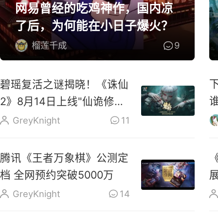
网易曾经的吃鸡神作，国内凉
了后，为何能在小日子爆火？
榴莲千成
9
碧瑶复活之谜揭晓！《诛仙
2》8月14日上线"仙诡修真
版"
GreyKnight
11
腾讯《王者万象棋》公测定
档 全网预约突破5000万
GreyKnight
14