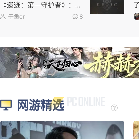
《遗迹：第一守护者》：求
求了，别再做类魂了
于鱼er
8
网游精选