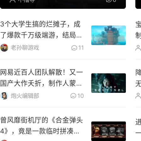
3个大学生搞的烂摊子，成
了爆款千万级端游，结局太
震撼
老孙聊游戏
11
网易近百人团队解散！又一
国产大作夭折，制作人蒙鼓
里？
炮火编辑部
10
曾风靡街机厅的《合金弹头
4》，竟是一款临时拼凑的