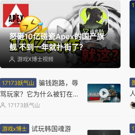
精
选
怒砸10亿碰瓷Apex的国产旗
舰 不到一年就扑街了？
游戏X博士视频
骗钱跑路，辱
17173妖气山
骂玩家？它为什么被钉在国
产游戏耻辱柱上？
17173妖气山
试玩韩国魂游
游戏x博士