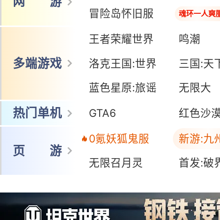
网 游
冒险岛怀旧服
魂环一人爽
王者荣耀世界
鸣潮
多端游戏
洛克王国:世界
三国:天
蓝色星原:旅谣
无限大
热门单机
GTA6
红色沙
0氪妖狐鬼服
新游:九
页 游
无限召月灵
首发:破