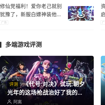
修仙党福利！爱你老己就别
犹豫了，新服白嫖神装他不
香吗？
广告
广
多端游戏评测
《代号:对决》试玩:朝夕
评测
光年的这场枪战治好了我的低
血压
阿离