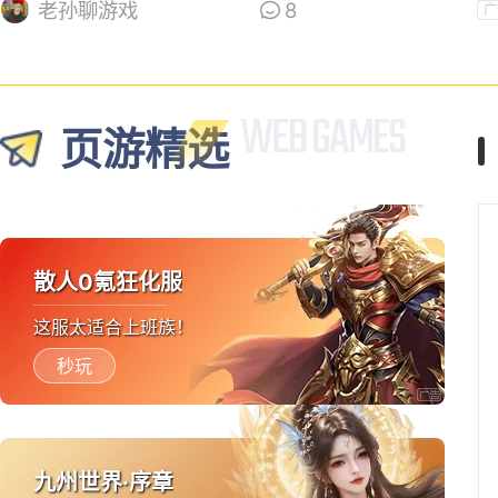
游戏？
老孙聊游戏
8
广
页游精选
散人0氪狂化服
这服太适合上班族！
秒玩
九州世界·序章