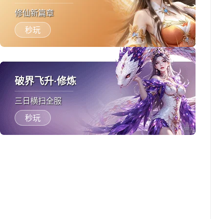
修仙新篇章
秒玩
破界飞升·修炼
三日横扫全服
秒玩