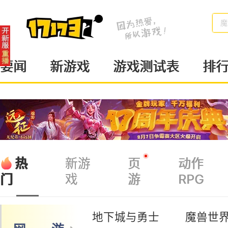
魔
要闻
新游戏
游戏测试表
排
热
新游
页
动作
戏
游
RPG
门
地下城与勇士
魔兽世