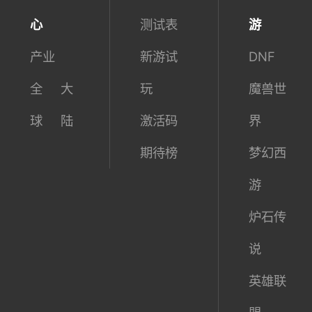
心
测试表
游
产业
新游试
DNF
全
大
玩
魔兽世
球
陆
激活码
界
期待榜
梦幻西
游
炉石传
说
英雄联