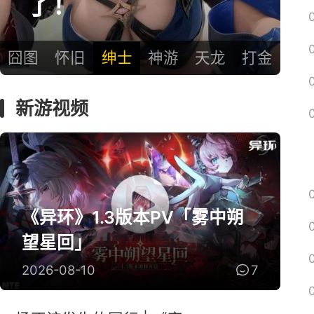
大黑马！
囧图
怀旧
绅士
神游
天龙
打金
新游视频
《异环》1.3版本PV「雾中朔
望星回」
2026-08-10
7