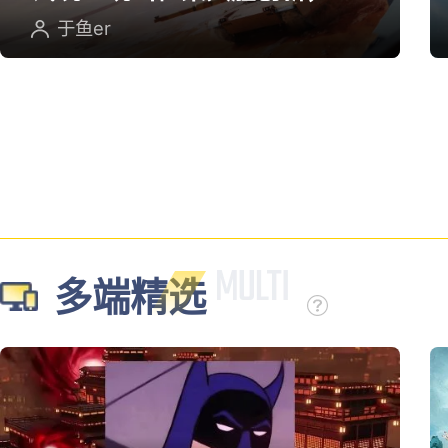
英雄射击重塑坦克对战
于鱼er
多端精选