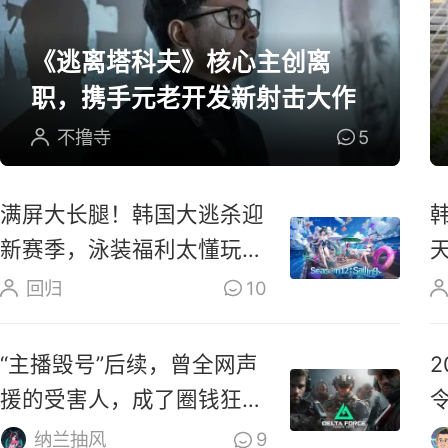
《逃离塔科夫》核心主创离
职，携手元老开发新射击大作
不撸寺
5
满屏大长腿！韩国大逃杀迎
新赛季，泳装福利太懂玩家
了
回归
10
“主播毁号”后续，曾全网声
援的受害人，成了圈钱狂
魔？
纳兰抽风
9