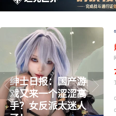
好评率超97%！一
网易搜
群高中生做的免费
prev
next
游戏，竟成为8月最