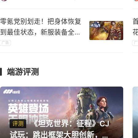
零氪党别划走！把身体恢复
到最佳状态，新服装备全靠
打！
广告
广
端游评测
《坦克世界：征程》CJ
评测
试玩：跳出框架大胆创新，用