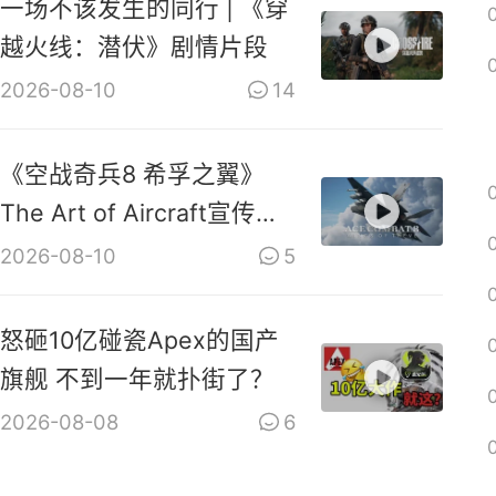
一场不该发生的同行 | 《穿
越火线：潜伏》剧情片段
2026-08-10
14
《空战奇兵8 希孚之翼》
The Art of Aircraft宣传视
频
2026-08-10
5
怒砸10亿碰瓷Apex的国产
旗舰 不到一年就扑街了？
2026-08-08
6