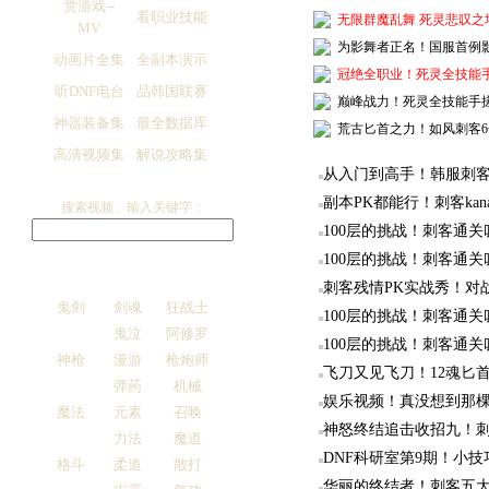
赏游戏--
看职业技能
无限群魔乱舞 死灵悲叹之
MV
为影舞者正名！国服首例
动画片全集
全副本演示
冠绝全职业！死灵全技能手
听DNF电台
品韩国联赛
巅峰战力！死灵全技能手搓
神器装备集
最全数据库
荒古匕首之力！如风刺客6分
高清视频集
解说攻略集
从入门到高手！韩服刺客
副本PK都能行！刺客kan
搜索视频、输入关键字：
100层的挑战！刺客通关叹
100层的挑战！刺客通关叹
刺客残情PK实战秀！对
鬼剑
剑魂
狂战士
100层的挑战！刺客通关叹
鬼泣
阿修罗
100层的挑战！刺客通关叹
神枪
漫游
枪炮师
飞刀又见飞刀！12魂匕首
弹药
机械
娱乐视频！真没想到那
魔法
元素
召唤
神怒终结追击收招九！
力法
魔道
DNF科研室第9期！小技
格斗
柔道
散打
华丽的终结者！刺客五