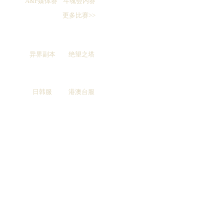
A&F媒体赛
斗魂会内赛
更多比赛>>
异界副本
绝望之塔
日韩服
港澳台服