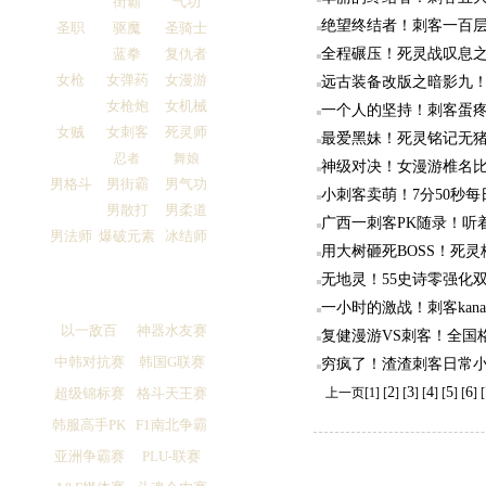
街霸
气功
绝望终结者！刺客一百
圣职
驱魔
圣骑士
蓝拳
复仇者
全程碾压！死灵战叹息
女枪
女弹药
女漫游
远古装备改版之暗影九
女枪炮
女机械
一个人的坚持！刺客蛋
女贼
女刺客
死灵师
最爱黑妹！死灵铭记无猪
忍者
舞娘
神级对决！女漫游椎名
男格斗
男街霸
男气功
小刺客卖萌！7分50秒
男散打
男柔道
广西一刺客PK随录！听
男法师
爆破元素
冰结师
用大树砸死BOSS！死
无地灵！55史诗零强化
一小时的激战！刺客kan
以一敌百
神器水友赛
复健漫游VS刺客！全国
中韩对抗赛
韩国G联赛
穷疯了！渣渣刺客日常
2
3
4
5
6
超级锦标赛
格斗天王赛
上一页[1] [
] [
] [
] [
] [
] [
韩服高手PK
F1南北争霸
亚洲争霸赛
PLU-联赛