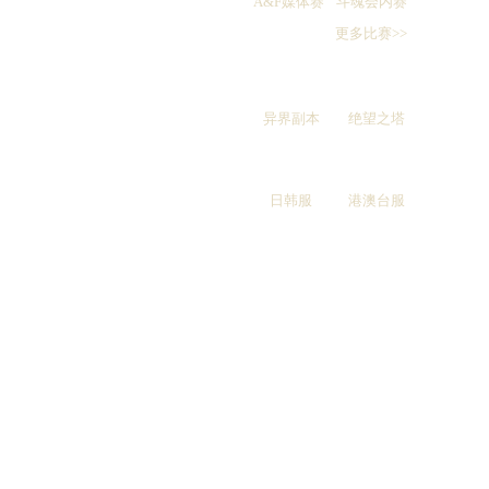
A&F媒体赛
斗魂会内赛
更多比赛>>
异界副本
绝望之塔
日韩服
港澳台服