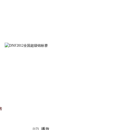
收藏本页
者
播放
[17]