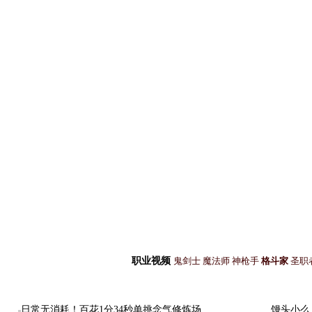
职业视频
鬼剑士
魔法师
神枪手
格斗家
圣职
日常无消耗！百花1分34秒单挑念气修炼场
馒头小么