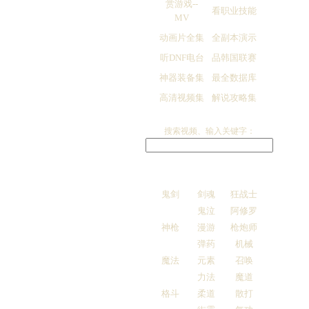
赏游戏--
看职业技能
MV
动画片全集
全副本演示
听DNF电台
品韩国联赛
神器装备集
最全数据库
高清视频集
解说攻略集
搜索视频、输入关键字：
鬼剑
剑魂
狂战士
鬼泣
阿修罗
神枪
漫游
枪炮师
弹药
机械
魔法
元素
召唤
力法
魔道
格斗
柔道
散打