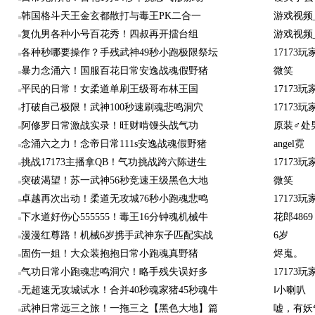
韩国格斗天王金玄都散打与毒王PK二合一
游戏视频_1
复仇男各种小号百花秀！四叔再开擂台组
游戏视频_1
各种秒哪要操作？手残武神49秒小跑极限祭坛
17173玩家
暴力念涌六！国服百花日常安逸战魂假野猪
微笑
平民的日常！女柔道单刷王级哥布林王国
17173玩家
打破自己极限！武神100秒速刷魂悲鸣洞穴
17173玩家
阿修罗日常激战实录！旺财啃馒头战气功
原装♂处
念涌六之力！念帝日常111s安逸战魂假野猪
angel霓
挑战17173主播拿QB！气功挑战跨六陈进生
17173玩家
突破渴望！苏一武神56秒竞速王级黑色大地
微笑
卓越再次出动！柔道无攻城76秒小跑魂悲鸣
17173玩家
下水道好伤心555555！毒王16分钟魂机械牛
花郎4869
漫漫红尊路！机械6岁携手武神东子匹配实战
6岁
固伤一姐！大众装抱抱日常小跑魂真野猪
烬嵬。
气功日常小跑魂悲鸣洞穴！略手残失误好多
17173玩家
无超速无攻城试水！合并40秒魂家猪45秒魂牛
‖小喇叭
武神日常远三之旅！一拖三之【黑色大地】篇
嘘，有妖