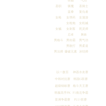
街霸
气功
圣职
驱魔
圣骑士
蓝拳
复仇者
女枪
女弹药
女漫游
女枪炮
女机械
女贼
女刺客
死灵师
忍者
舞娘
男格斗
男街霸
男气功
男散打
男柔道
男法师
爆破元素
冰结师
以一敌百
神器水友赛
中韩对抗赛
韩国G联赛
超级锦标赛
格斗天王赛
韩服高手PK
F1南北争霸
亚洲争霸赛
PLU-联赛