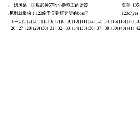
一姐风采！国服武神57秒小跑魂王的遗迹
夏至_1351
见到就爆粉！123终于见到研究所的boss了
123ohyes
2
3
4
5
6
7
8
9
10
11
12
13
14
15
16
17
1
上一页[1] [
] [
] [
] [
] [
] [
] [
] [
] [
] [
] [
] [
] [
] [
] [
] [
] [
26
27
28
29
30
31
32
33
34
35
36
37
38
39
40
41
4
[
] [
] [
] [
] [
] [
] [
] [
] [
] [
] [
] [
] [
] [
] [
] [
] [