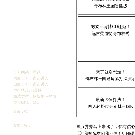
哥布林王国冒险级
螺旋比背摔CD还短！
远古柔道扔哥布林秀
来了就别想走！
官方网站：
腾讯
韩服官方：
点击进入
哥布林王国逼角落打法演
日服官方：
点击进入
运行状况: 公测中
游戏类型：横板格斗网游
最新卡位打法！
责任编辑：MC
四人轻松过哥布林王国K
公会专栏
友情连接：
国服异界马上来临了，你有信
我有亲友团我不怕！组团碾