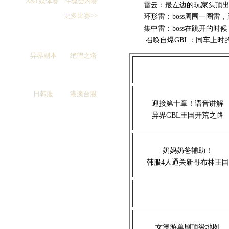
A&F媒体赛
斗魂会内赛
雷云：最左边的玩家头顶出现
更多比赛>>
环形雷：boss周围一圈雷，
集中雷：boss在跳开的时候
召唤自爆GBL：同车上时的
异界副本
绝望之塔
日韩服
港澳台服
迎接第十章！语音讲解
异界GBL王国开荒之路
奶妈奶爸辅助！
韩服4人通关新哥布林王国
女漫游单刷顶级地图