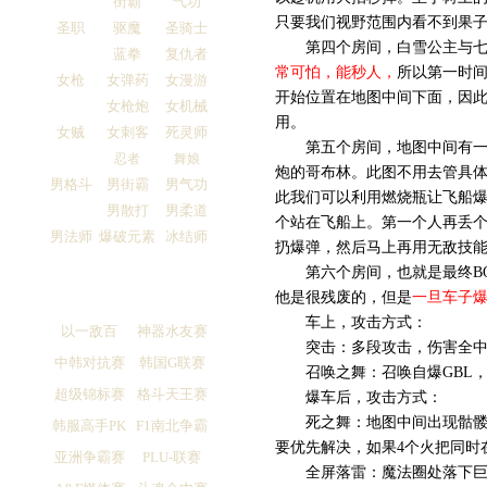
街霸
气功
只要我们视野范围内看不到果
圣职
驱魔
圣骑士
第四个房间，白雪公主与七个
蓝拳
复仇者
常可怕，能秒人，
所以第一时
女枪
女弹药
女漫游
开始位置在地图中间下面，因
女枪炮
女机械
用。
女贼
女刺客
死灵师
第五个房间，地图中间有一架
忍者
舞娘
炮的哥布林。此图不用去管具
男格斗
男街霸
男气功
此我们可以利用燃烧瓶让飞船爆
男散打
男柔道
个站在飞船上。第一个人再丢个
男法师
爆破元素
冰结师
扔爆弹，然后马上再用无敌技
第六个房间，也就是最终BOS
他是很残废的，但是
一旦车子爆
车上，攻击方式：
以一敌百
神器水友赛
突击：多段攻击，伤害全中
中韩对抗赛
韩国G联赛
召唤之舞：召唤自爆GBL，
超级锦标赛
格斗天王赛
爆车后，攻击方式：
死之舞：地图中间出现骷髅，
韩服高手PK
F1南北争霸
要优先解决，如果4个火把同时
亚洲争霸赛
PLU-联赛
全屏落雷：魔法圈处落下巨