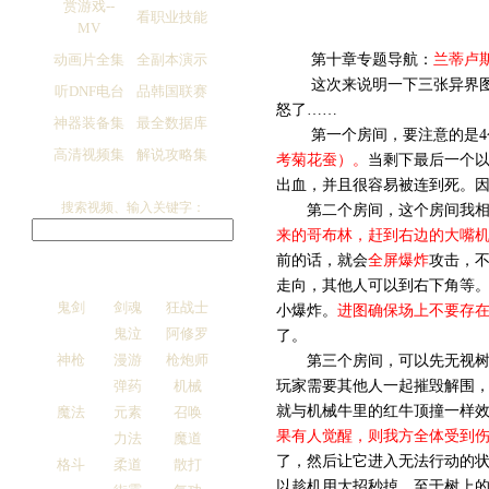
赏游戏--
看职业技能
MV
动画片全集
全副本演示
第十章专题导航：
兰蒂卢
这次来说明一下三张异界
听DNF电台
品韩国联赛
怒了……
神器装备集
最全数据库
第一个房间，要注意的是4
高清视频集
解说攻略集
考菊花蚕）。
当剩下最后一个以
出血，并且很容易被连到死。
搜索视频、输入关键字：
第二个房间，这个房间我相信
来的哥布林，赶到右边的大嘴
前的话，就会
全屏爆炸
攻击，不
走向，其他人可以到右下角等
鬼剑
剑魂
狂战士
小爆炸。
进图确保场上不要存
鬼泣
阿修罗
了。
神枪
漫游
枪炮师
第三个房间，可以先无视树
弹药
机械
玩家需要其他人一起摧毁解围，
就与机械牛里的红牛顶撞一样
魔法
元素
召唤
果有人觉醒，则我方全体受到
力法
魔道
了，然后让它进入无法行动的
格斗
柔道
散打
以趁机用大招秒掉。至于树上的