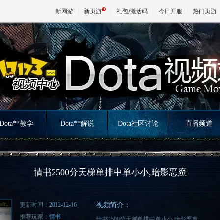
新网游
新页游
礼包/激活码
今日开服
热门页游
魔兽
天堂
王权与
Dota**教学
Dota**解说
Dota社区讨论
直播频道
情书2500分天梯单排中单小小,暗影恶魔
更新时间：
2012-12-16
视频简介：
推荐玩家：
情书
情书2500分天梯单排中单小小,暗影恶魔