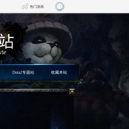
热门游戏
DNF
传奇4
剑网3旗舰版
新天龙八部
自由
诛仙世界
仙剑世界
Dota2专题站
收藏本站