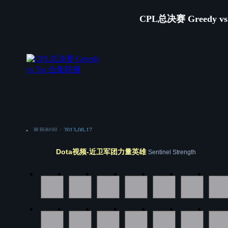
CPL总决赛 Greedy v
更新时间：
2013-08-17
推荐玩家：
cj小强
Dota视频-近卫军团力量英雄
Sentinel Strength
文件大小：
384.8MB
人气指数：
17173 Dota视频站
视频简介：
CPL总决赛 Greedy vs Tss 合集联播