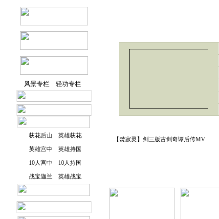
风景专栏
轻功专栏
荻花后山
英雄荻花
【焚寂灵】剑三版古剑奇谭后传MV
英雄宫中
英雄持国
10人宫中
10人持国
战宝迦兰
英雄战宝