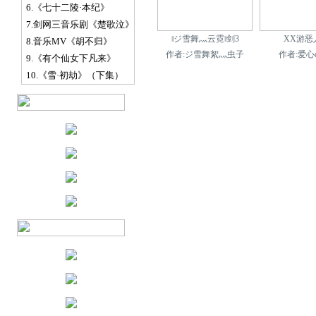
6.《七十二陵·本纪》
7.剑网三音乐剧《楚歌泣》
‖ジ雪舞灬云霓‖剑3
XX游恶
8.音乐MV《胡不归》
作者:ジ雪舞絮灬虫子
作者:爱心
9.《有个仙女下凡来》
10.《雪·初劫》（下集）