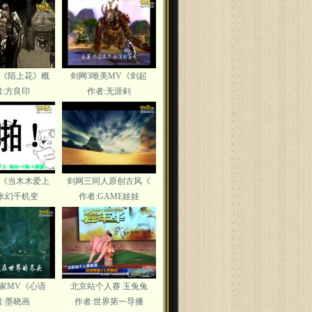
《陌上花》概
剑网3唯美MV《剑起
者:方良印
作者:无涯剣
《当木木爱上
剑网三同人原创古风《
:水幻千机变
作者:GAME娃娃
家MV《心语
北京站个人赛 玉兔兔
者:墨晓画
作者:世界第一导播