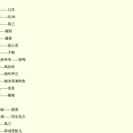
——12月
——6L96
辛——凤三
——紫郢
——藤新
策——蓝心语
生——子鹤
亚的爷爷——雷鸣
——风吹铃
——情纤声兰
——抱冰淇淋的鱼
风——佳音
军——毒狼
师妹——甜菜
师弟——写乐宝介
——凤三
——异域雪影儿