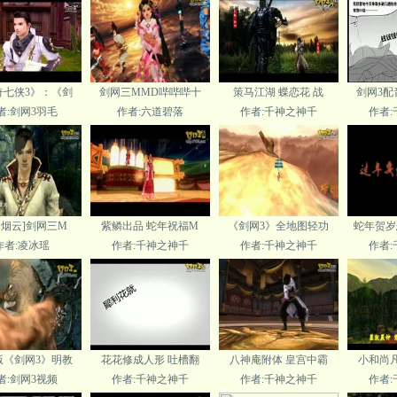
奇七侠3》：《剑
剑网三MMD哔哔哔十
策马江湖 蝶恋花 战
剑网3配
者:剑网3羽毛
作者:六道碧落
作者:千神之神千
作者
月烟云]剑网三M
紫鳞出品 蛇年祝福M
《剑网3》全地图轻功
蛇年贺岁
作者:凌冰瑶
作者:千神之神千
作者:千神之神千
作者
版《剑网3》明教
花花修成人形 吐槽翻
八神庵附体 皇宫中霸
小和尚凡
者:剑网3视频
作者:千神之神千
作者:千神之神千
作者