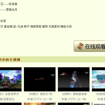
守卫——狂语者
兵——堕落仓月
群众音
兰 宴会猫 息~九泱 稻子 地狱冥想 紫郢 天悬星河 糊涂小武
网3》全新资料片
《剑网3》资料片“剑
《剑网3》重制版装备
《剑侠世
者:恋爱花尘
作者:17173一人一剑
作者:17173一人一剑
作者