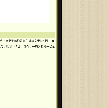
劫？被予于杀戮天象的妙龄女子沙利亚，在
道义，恩怨，情缘，宿命，一切的起始一切的