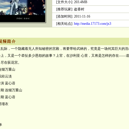
[文件大小]: 203.4MB
[推荐玩家]: 盗香村
[添加时间]: 2011-11-16
[相关站点]:
http://media.17173.com/jx3
之乱际，一个隐藏着无人所知秘密的宫殿，将要带给武林的，究竟是一场何其巨大的浩
身上，又是一个牵扯多少恩怨的故事？上官，在沙利亚 心里，又将是怎样的存在——
，尽在荻花宫。
连烟万重山
风轻云淡
演 蓝心语
期 连烟万重山
期 蓝心语
墨瑾衣
单