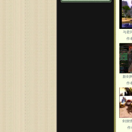
与君
作
新剑
作
剑侠
作