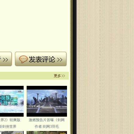
界2》轻爽版
激燃预告片首曝《剑网
:新剑侠世界
作者:剑网3羽毛