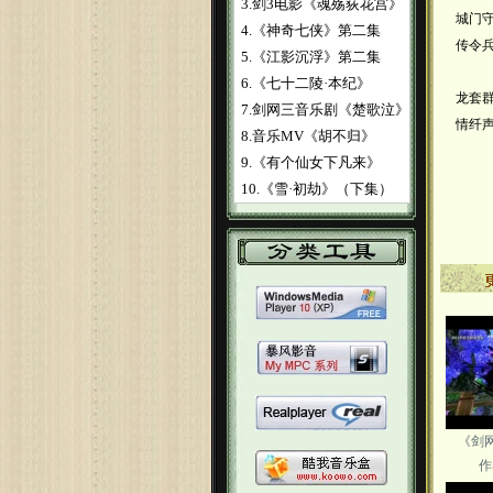
3.剑3电影《魂殇荻花宫》
城门
4.《神奇七侠》第二集
传令
5.《江影沉浮》第二集
6.《七十二陵·本纪》
龙套
7.剑网三音乐剧《楚歌泣》
情纤声
8.音乐MV《胡不归》
9.《有个仙女下凡来》
10.《雪·初劫》（下集）
《剑
作