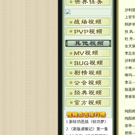
沙利亚
上官宇
阿萨
扶 风
牡 丹
女天
李忘
沙利
小奇
绛玛
拿云
陆遥
男将
纯阳
纯阳
1.新轻功恶搞《轻功梦》
皇帝
2.《新版虐猴记》第一集
碧痕