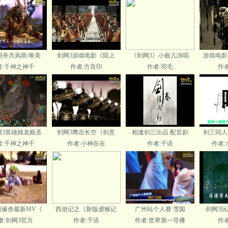
同舟共风雨 唯美
剑网3游戏电影《陌上
《剑网3》小曲儿演唱
游戏电影
者:千神之神千
作者:方良印
作者:羽毛
作
网3英雄烛龙殿圣
剑网3鹰击长空《剑意
相逢剑三出品 配音剧
剑三同人
者:千神之神千
作者:小神在在
作者:千语
作者
情缘叁最新MV《
西游记之《新版虐猴记
广州站个人赛 雪囡
剑网3玩
者:剑网3官方
作者:千语
作者:世界第一导播
作