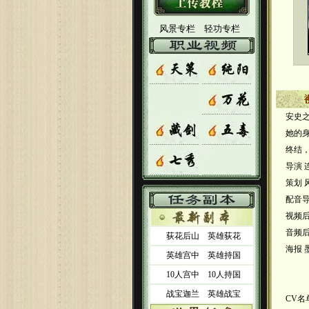
风景专栏
轻功专栏
安史
她的
终结
导演 
策划 
配音导
视频后
音频后
荻花后山
英雄荻花
海报 
英雄宫中
英雄持国
10人宫中
10人持国
战宝迦兰
英雄战宝
CV名