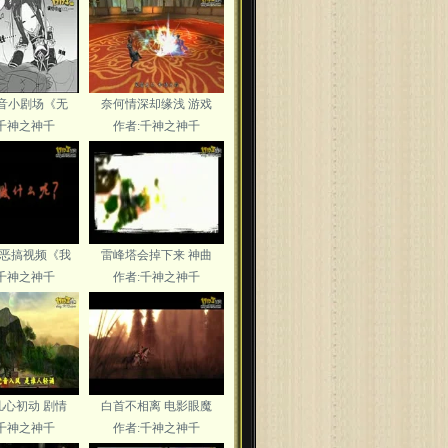
音小剧场《无
奈何情深却缘浅 游戏
:千神之神千
作者:千神之神千
恶搞视频《我
雷峰塔会掉下来 神曲
:千神之神千
作者:千神之神千
心初动 剧情
白首不相离 电影眼魔
:千神之神千
作者:千神之神千