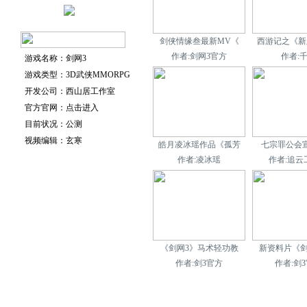
剑侠情缘叁最新MV《
西游记之《新
作者:剑网3官方
作者:
游戏名称：剑网3
游戏类型：3D武侠MMORPG
开发公司：西山居工作室
官方官网：点击进入
目前状况：公测
视频编辑：玄寒
皓月凌冰瑶作品《孤芳
七宗罪公会
作者:凌冰瑶
作者:追云
《剑网3》马术轻功教
新资料片《剑
作者:剑3官方
作者:剑