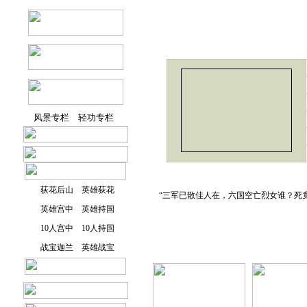
风景专栏
轻功专栏
荻花后山
英雄荻花
“三军已散佳人在，六国空亡烈女谁？死
英雄宫中
英雄持国
10人宫中
10人持国
战宝迦兰
英雄战宝