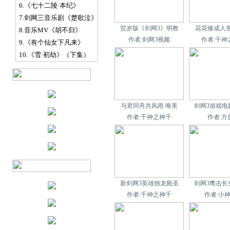
6.《七十二陵·本纪》
7.剑网三音乐剧《楚歌泣》
贺岁版《剑网3》明教
花花修成人形
8.音乐MV《胡不归》
作者:剑网3视频
作者:千神
9.《有个仙女下凡来》
10.《雪·初劫》（下集）
与君同舟共风雨 唯美
剑网3游戏电
作者:千神之神千
作者:方
新剑网3英雄烛龙殿圣
剑网3鹰击长
作者:千神之神千
作者:小