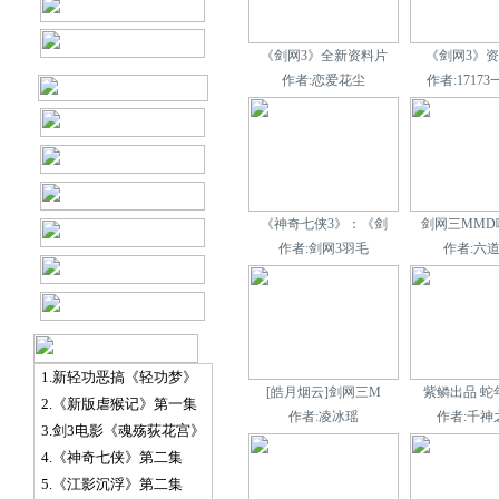
《剑网3》全新资料片
《剑网3》资
作者:恋爱花尘
作者:1717
《神奇七侠3》：《剑
剑网三MMD
作者:剑网3羽毛
作者:六
1.新轻功恶搞《轻功梦》
[皓月烟云]剑网三M
紫鳞出品 蛇
2.《新版虐猴记》第一集
作者:凌冰瑶
作者:千神
3.剑3电影《魂殇荻花宫》
4.《神奇七侠》第二集
5.《江影沉浮》第二集