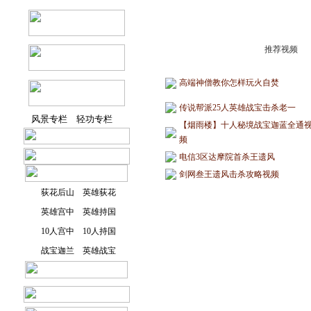
推荐视频
高端神僧教你怎样玩火自焚
传说帮派25人英雄战宝击杀老一
风景专栏
轻功专栏
【烟雨楼】十人秘境战宝迦蓝全通
频
电信3区达摩院首杀王遗风
剑网叁王遗风击杀攻略视频
荻花后山
英雄荻花
英雄宫中
英雄持国
10人宫中
10人持国
战宝迦兰
英雄战宝