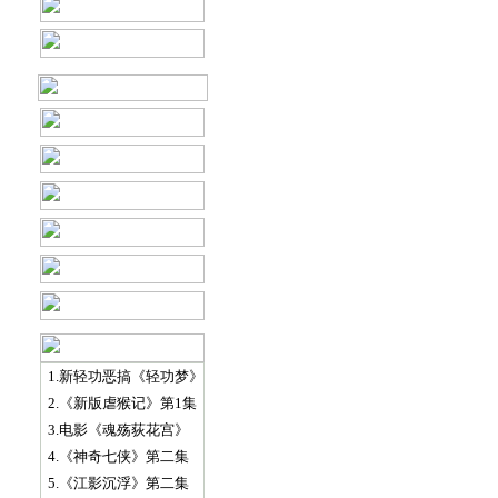
1.新轻功恶搞《轻功梦》
2.《新版虐猴记》第1集
3.电影《魂殇荻花宫》
4.《神奇七侠》第二集
5.《江影沉浮》第二集