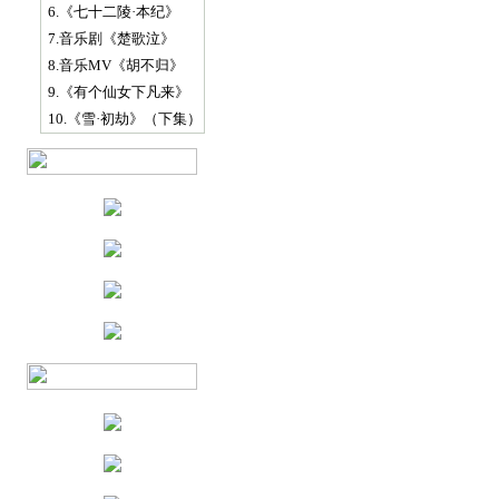
6.《七十二陵·本纪》
7.音乐剧《楚歌泣》
8.音乐MV《胡不归》
9.《有个仙女下凡来》
10.《雪·初劫》（下集）