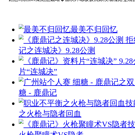
最美不归回忆
记之连城决》9.28公测
片“连城决”
糖 - 鹿鼎记
之火枪与隐者回血
火枪聚瞳术VS隐者