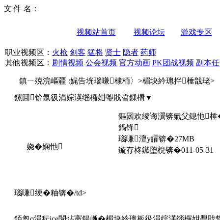
文 件 名：
视频站首页
视频论坛
游戏专区
职业视频区：
火枪
剑客
猛将
贤士
隐者
药师
其他视频区：
剧情视频
公会视频
官方动画
PK团战视频
副本任
鎮ㄧ殑浣嶇疆 :娓告垙瑙嗛棣栭〉>楣块紟璁拌棰戠珯>
鏍囬锛氬彶涓婃渶缁欏姏璺戝晢鏁欑▼
鏂囦欢绫诲瀷锛氭父鎴忚棰�
鍋锋
瑙嗛澶у皬锛�27MB
娆�娴忚
鏇存柊鏃堕棿锛�011-05-31
瑙嗛绠�粙锛�/td>
銆怱o涓秐ice闈炶憲鍚嶃�楣块紟璁板彶涓婃渶缁欏姏璺戝