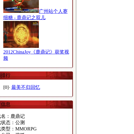
广州站个人赛
细糖 - 鹿鼎记之双儿
2012ChinaJoy《鹿鼎记》获奖视
频
门排行
[0]
·
最美不归回忆
方信息
戏名：鹿鼎记
戏状态：公测
类型：MMORPG