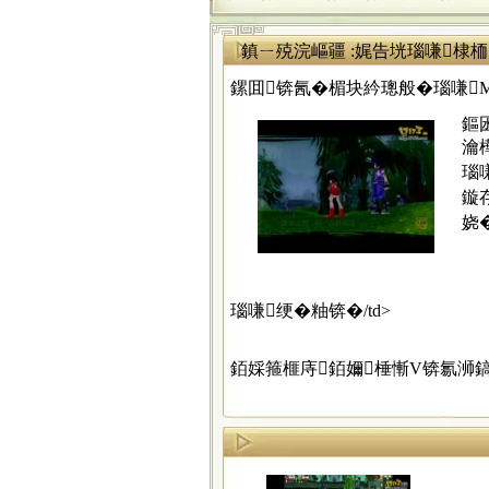
鎮ㄧ殑浣嶇疆 :娓告垙瑙嗛棣栭
鏍囬锛氥�楣块紟璁般�瑙嗛M
鏂
瀹
瑙嗛
鏇存
娆
瑙嗛绠�粙锛�/td>
銆婇箍榧庤銆嬭棰慚V锛氱浉鎬