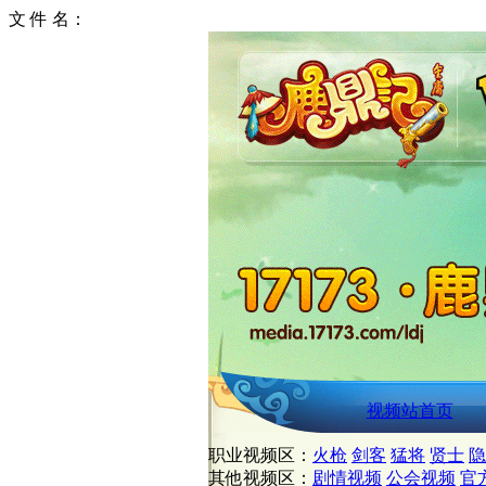
文 件 名：
视频站首页
职业视频区：
火枪
剑客
猛将
贤士
隐
其他视频区：
剧情视频
公会视频
官