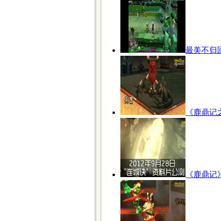
最美不归
《鹿鼎记之
《鹿鼎记