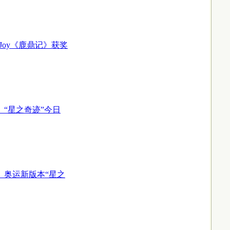
inaJoy《鹿鼎记》获奖
》“星之奇迹”今日
》奥运新版本“星之