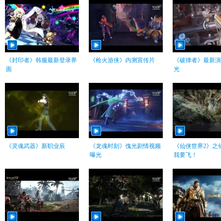
《封印者》韩服最新登录界
《枪火游侠》内测宣传片
《破律者》最新演
面
光
《灵魂武器》新职业辰
《龙魂时刻》傀光剧情视频
《仙侠世界2》之
曝光
我要飞！