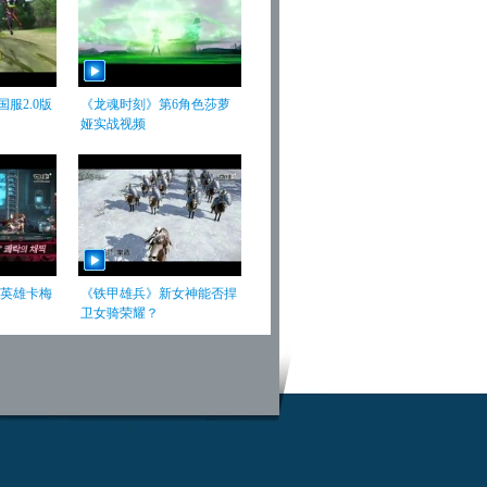
服2.0版
《龙魂时刻》第6角色莎萝
娅实战视频
英雄卡梅
《铁甲雄兵》新女神能否捍
卫女骑荣耀？