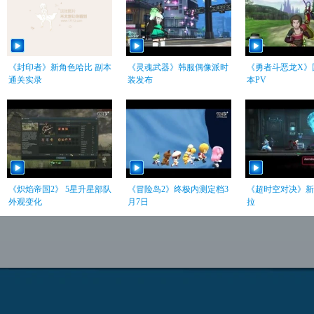
《封印者》新角色哈比 副本
《灵魂武器》韩服偶像派时
《勇者斗恶龙X》国
通关实录
装发布
本PV
《炽焰帝国2》 5星升星部队
《冒险岛2》终极内测定档3
《超时空对决》新
外观变化
月7日
拉