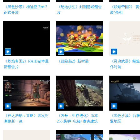
《黑色沙漠》梅迪亚 Part 2
《绝地求生》封测游戏预告
《炽焰帝国2》‘
正式开放
片
装’亮相
《炽焰帝国2》RAID副本最
《冒险岛2》新时装
《灵魂武器》螺旋
新预告片
仆时装
《神之浩劫：策略》四次封
《方舟：生存进化》版本
《黑色沙漠》台服
测更新一览
255:袋狮+电鳗+泰克建筑
亚地区