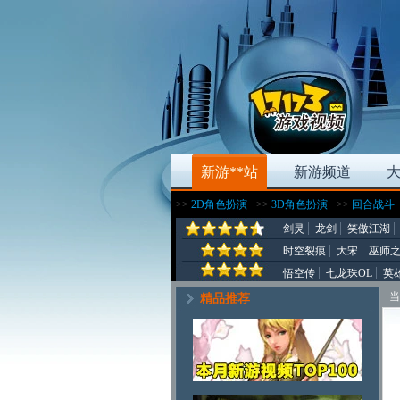
新游**站
新游频道
>>
2D角色扮演
>>
3D角色扮演
>>
回合战斗
剑灵
龙剑
笑傲江湖
时空裂痕
大宋
巫师
悟空传
七龙珠OL
英
当
精品推荐