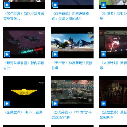
《黑色沙漠》新职业决斗家
《战争仪式》周末趣味模
《封印者》联盟公
完整宣传片
式：蛋蛋之间的战斗
统
《银河垃圾联盟》新内容预
《天衍录》神器新玩法视频
《火源计划》新职
告片
首曝
示
《宝藏世界》3月27日首测
《炽焰帝国2》PVP对战‘斗
《流放之路》最新3
志战场’详解
景&BGM