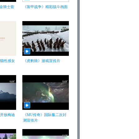
黄金骑士套
《装甲战争》精彩战斗画面
猫性感女
《虎豹骑》游戏宣传片
开放梅迪
《MU传奇》国际服二次封
测宣传片