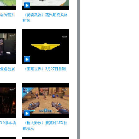
会阵营系
《灵魂武器》蒸汽朋克风格
时装
业危徒展
《宝藏世界》3月27日首测
.0版本场
《枪火游侠》新英雄LEX技
能演示