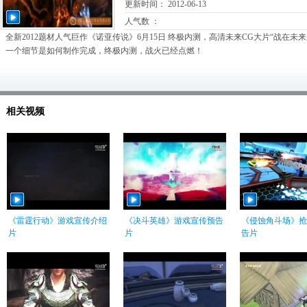
更新时间： 2012-06-13
人气数 ：
全新2012题材人气巨作《诺亚传说》6月15日 终极内测，高清未来CG大片“战在
一个细节是如何制作完成，终极内测，战火已经点燃！
相关视频
《雷霆行动》游戏宣传介绍
《决斗英雄》游戏宣传预告
《侵蚀角斗场》抢
片
片
告片