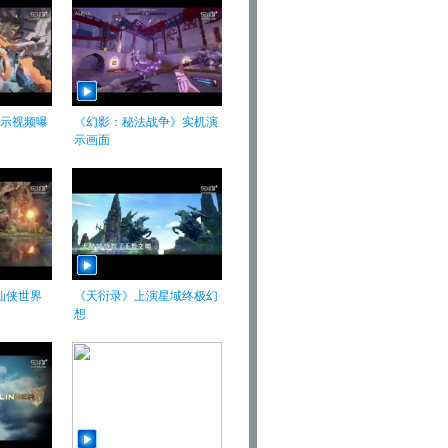
示视频曝
《幻影：秘法战争》实机演
示画面
仙侠世界
《天衍录》上演星域终极幻
想