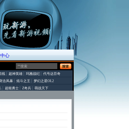
*中心
前线
超神英雄
玛雅战纪
代号达芬奇
突击风暴
炫斗之王
梦幻之星OL2
L
超能勇士
Z奇兵
萌战天下