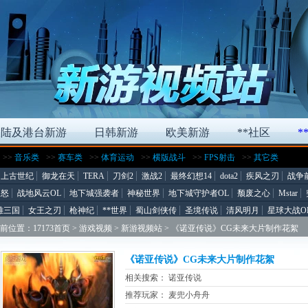
大陆及港台新游
日韩新游
欧美新游
**社区
*
>>
音乐类
>>
赛车类
>>
体育运动
>>
横版战斗
>>
FPS射击
>>
其它类
上古世纪
御龙在天
TERA
刀剑2
激战2
最终幻想14
dota2
疾风之刃
战争
之怒
战地风云OL
地下城强袭者
神秘世界
地下城守护者OL
颓废之心
Mstar
雄三国
女王之刃
枪神纪
**世界
蜀山剑侠传
圣境传说
清风明月
星球大战O
前位置：
17173首页
>
游戏视频
>
新游视频站
> 《诺亚传说》CG未来大片制作花絮
《诺亚传说》CG未来大片制作花絮
相关搜索：
诺亚传说
推荐玩家： 麦兜小舟舟