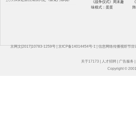
《战争仪式》周末趣
《
味模式：蛋蛋
阵
京网文[2017]10783-1259号
|
京ICP备14014454号-1
|
信息网络传播视听节目
关于17173
|
人才招聘
|
广告服务
Copyright © 2001