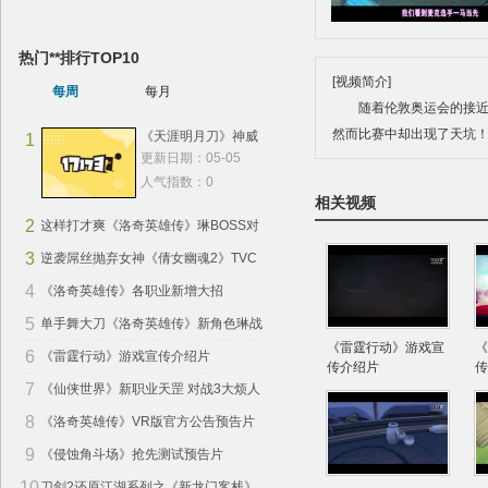
热门**排行TOP10
[视频简介]
每周
每月
随着伦敦奥运会的接
然而比赛中却出现了天坑
《天涯明月刀》神威
1
更新日期：05-05
太白等职业技能展示
人气指数：0
相关视频
2
这样打才爽《洛奇英雄传》琳BOSS对
3
战视频
逆袭屌丝抛弃女神《倩女幽魂2》TVC
4
曝光
《洛奇英雄传》各职业新增大招
5
单手舞大刀《洛奇英雄传》新角色琳战
《雷霆行动》游戏宣
《
6
斗
《雷霆行动》游戏宣传介绍片
传介绍片
传
7
《仙侠世界》新职业天罡 对战3大烦人
8
职业
《洛奇英雄传》VR版官方公告预告片
9
《侵蚀角斗场》抢先测试预告片
10
刀剑2还原江湖系列之《新龙门客栈》