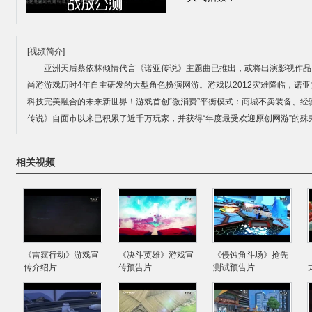
[视频简介]
亚洲天后蔡依林倾情代言《诺亚传说》主题曲已推出，或将出演影视作品。
尚游游戏历时4年自主研发的大型角色扮演网游。游戏以2012灾难降临，诺
科技完美融合的未来新世界！游戏首创“微消费”平衡模式：商城不卖装备、
传说》自面市以来已积累了近千万玩家，并获得“年度最受欢迎原创网游”的殊
相关视频
《雷霆行动》游戏宣
《决斗英雄》游戏宣
《侵蚀角斗场》抢先
传介绍片
传预告片
测试预告片