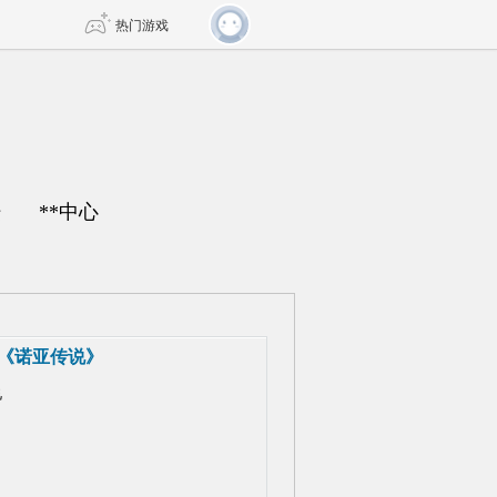
热门游戏
DNF
传奇4
剑网3旗舰版
新天龙八部
坛
**中心
自由
诛仙世界
新仙侠5
《诺亚传说》
说