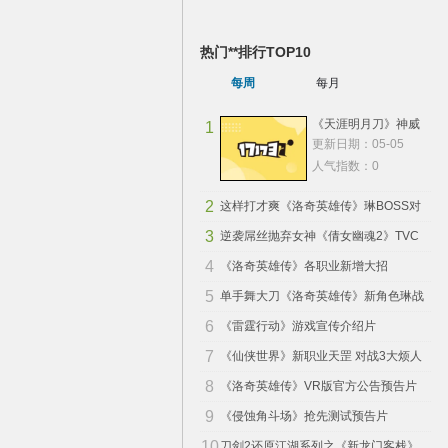
热门**排行TOP10
每周
每月
《天涯明月刀》神威
1
更新日期：05-05
太白等职业技能展示
人气指数：0
2
这样打才爽《洛奇英雄传》琳BOSS对
3
战视频
逆袭屌丝抛弃女神《倩女幽魂2》TVC
4
曝光
《洛奇英雄传》各职业新增大招
5
单手舞大刀《洛奇英雄传》新角色琳战
6
斗
《雷霆行动》游戏宣传介绍片
7
《仙侠世界》新职业天罡 对战3大烦人
8
职业
《洛奇英雄传》VR版官方公告预告片
9
《侵蚀角斗场》抢先测试预告片
10
刀剑2还原江湖系列之《新龙门客栈》