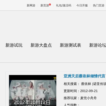
新网游
新页游
礼包/激活码
今日开服
热门页游
魔兽
天堂
新游试玩
新游大盘点
新游测试表
新游论
王权与
亚洲天后蔡依林倾情代言
相关搜索：
蔡依林
|
诺亚传
更新时间：2012-09-21
推荐玩家：麦兜小舟舟
人气指数：