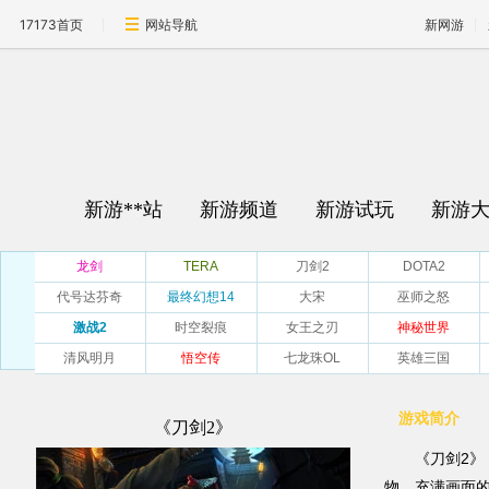
17173首页
网站导航
新网游
新游**站
新游频道
新游试玩
新游
龙剑
TERA
刀剑2
DOTA2
代号达芬奇
最终幻想14
大宋
巫师之怒
激战2
时空裂痕
女王之刃
神秘世界
清风明月
悟空传
七龙珠OL
英雄三国
游戏简介
《刀剑2》
《刀剑2》
物、充满画面