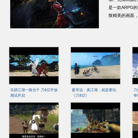
是一款ARPG
致精美的画面
马踏江湖一骑当千 刀剑2开放
夏哥说：真江湖，就是要玩
刀
测试开启
《刀剑2》
举