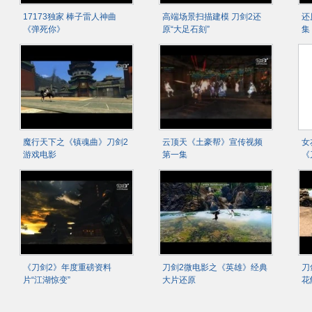
17173独家 棒子雷人神曲
高端场景扫描建模 刀剑2还
还
《弹死你》
原“大足石刻”
集
魔行天下之《镇魂曲》刀剑2
云顶天《土豪帮》宣传视频
女
游戏电影
第一集
《
《刀剑2》年度重磅资料
刀剑2微电影之《英雄》经典
刀
片“江湖惊变”
大片还原
花