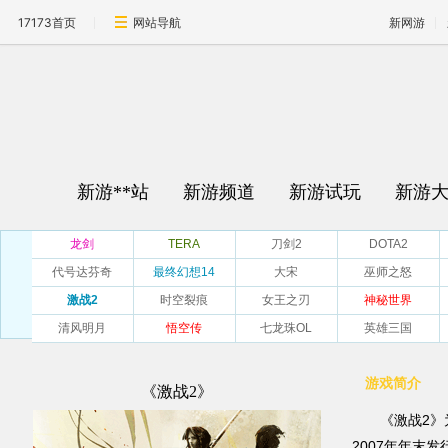
17173首页
网站导航
新网游
新游**站
新游频道
新游试玩
新游
龙剑
TERA
刀剑2
DOTA2
代号达芬奇
最终幻想14
大宋
巫师之怒
激战2
时空裂痕
女王之刃
神秘世界
清风明月
悟空传
七龙珠OL
英雄三国
游戏简介
《激战2》
《激战2》
2007年年末发