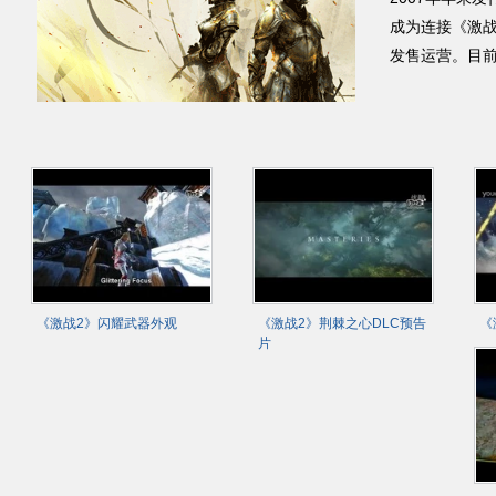
成为连接《激战
发售运营。目前
《激战2》闪耀武器外观
《激战2》荆棘之心DLC预告
《
片