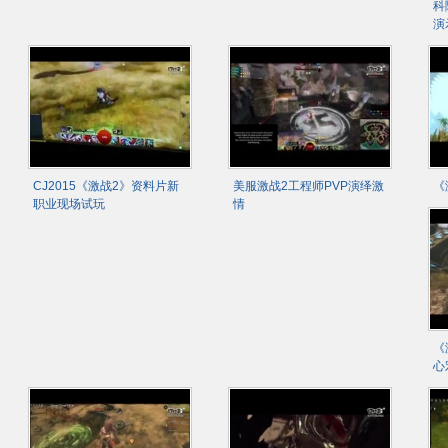
科
演
CJ2015《激战2》资料片新
美服激战2工程师PVP演绎激
《
职业现场试玩
情
《
心