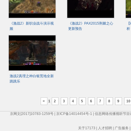
《激战2》新职业战斗演示视
《激战2》PAX2015荆棘之心
【
频
更新预告
析
激战2真理之种白银荒地全新
跳跳乐
<
1
2
3
4
5
6
7
8
9
10
京网文[2017]10783-1259号
|
京ICP备14014454号-1
|
信息网络传播视听节目
关于17173
|
人才招聘
|
广告服务