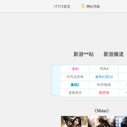
17173首页
网站导航
新游**站
新游频道
龙剑
TERA
代号达芬奇
最终幻想14
激战2
时空裂痕
清风明月
悟空传
《Mstar》