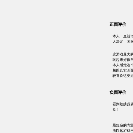
正面评价
本人一直就
人决定，国
这游戏最大
玩起来好像
本人感觉这
频跟真实画
较喜欢这类
负面评价
看到翅膀我
觉！
最短命的内测
所以这游戏