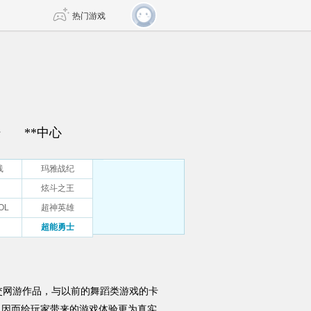
热门游戏
DNF
传奇4
剑网3旗舰版
新天龙八部
坛
**中心
自由
诛仙世界
新仙侠5
线
玛雅战纪
炫斗之王
OL
超神英雄
超能勇士
社交网游作品，与以前的舞蹈类游戏的卡
，因而给玩家带来的游戏体验更为真实。