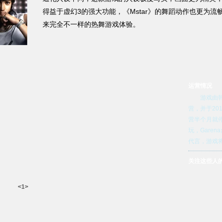
得益于虚幻3的强大功能，《Mstar》的舞蹈动作也更为
来完全不一样的热舞游戏体验。
运营情况
游戏由韩国
营，并于20
营半个月就
玩，Gare
代言，游戏将
关注这些人
<1>