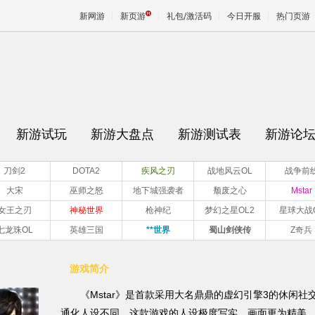
新网游
新页游
礼包/激活码
今日开服
热门页游
魔兽
天堂
新游试玩
新游大盘点
新游测试表
新游论
王权与
刀剑2
DOTA2
疾风之刃
战地风云OL
战争前
大宋
巫师之怒
地下城强袭者
颓废之心
Mstar
女王之刃
神秘世界
枪神纪
梦幻之星OL2
星球大战
七龙珠OL
英雄三国
**世界
蜀山剑侠传
Z奇兵
游戏简介
《Mstar》是首款采用大名鼎鼎的虚幻引擎3的休闲
通化人设不同，这款游戏的人设极度写实，画面更为精美