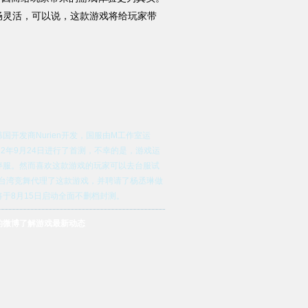
流畅灵活，可以说，这款游戏将给玩家带
开发商Nurien开发，国服由M工作室运
12年9月24日进行了首测，不幸的是，游戏运
停服。然而喜欢这款游戏的玩家可以去台服试
na台湾竞舞代理了这款游戏，并聘请了杨丞琳做
于8月15日启动全面不删档封测。
的微博了解游戏最新动态