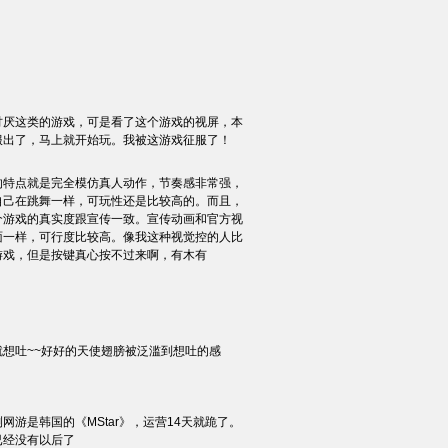
讨厌这类的游戏，可是看了这个游戏的视屏，本
服出了，马上就开始玩。我被这游戏征服了！
的特点就是完全模仿真人动作，节奏感非常强，
自己在跳舞一样，可玩性还是比较高的。而且，
个游戏的真实度跟宣传一致。宣传动画和官方视
面一样，可行度比较高。像我这种视觉控的人比
游戏，但是按键真心按不过来啊，有木有
就想吐~~好好的天使翅膀被泛滥到想吐的感
网游是韩国的《MStar》，运营14天就跪了。
已经没有以后了