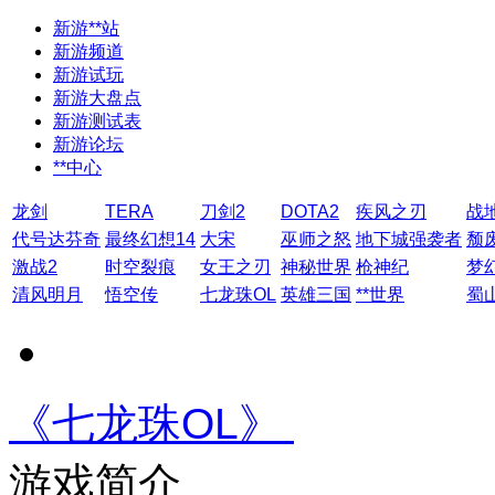
新游**站
新游频道
新游试玩
新游大盘点
新游测试表
新游论坛
**中心
龙剑
TERA
刀剑2
DOTA2
疾风之刃
战
代号达芬奇
最终幻想14
大宋
巫师之怒
地下城强袭者
颓
激战2
时空裂痕
女王之刃
神秘世界
枪神纪
梦
清风明月
悟空传
七龙珠OL
英雄三国
**世界
蜀
《七龙珠OL》
游戏简介