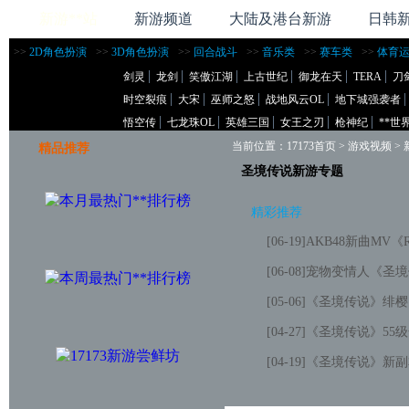
新游**站
新游频道
大陆及港台新游
日韩
>>
2D角色扮演
>>
3D角色扮演
>>
回合战斗
>>
音乐类
>>
赛车类
>>
体育
剑灵
龙剑
笑傲江湖
上古世纪
御龙在天
TERA
刀
时空裂痕
大宋
巫师之怒
战地风云OL
地下城强袭者
悟空传
七龙珠OL
英雄三国
女王之刃
枪神纪
**世
当前位置：
17173首页
>
游戏视频
>
精品推荐
圣境传说新游专题
精彩推荐
[06-19]
AKB48新曲MV
[06-08]
宠物变情人《圣境
[05-06]
《圣境传说》绯樱
[04-27]
《圣境传说》55
[04-19]
《圣境传说》新副