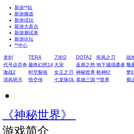
新游**站
新游频道
新游试玩
新游大盘点
新游测试表
新游论坛
**中心
龙剑
TERA
刀剑2
DOTA2
疾风之刃
战
代号达芬奇
最终幻想14
大宋
巫师之怒
地下城强袭者
颓
激战2
时空裂痕
女王之刃
神秘世界
枪神纪
梦
清风明月
悟空传
七龙珠OL
英雄三国
**世界
蜀
《神秘世界》
游戏简介