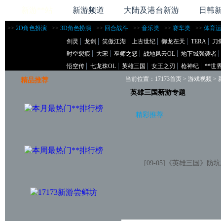
新游**站
新游频道
大陆及港台新游
日韩
>>
2D角色扮演
>>
3D角色扮演
>>
回合战斗
>>
音乐类
>>
赛车类
>>
体育
剑灵
龙剑
笑傲江湖
上古世纪
御龙在天
TERA
刀
时空裂痕
大宋
巫师之怒
战地风云OL
地下城强袭者
悟空传
七龙珠OL
英雄三国
女王之刃
枪神纪
**世
当前位置：
17173首页
>
游戏视频
>
精品推荐
英雄三国新游专题
精彩推荐
[09-05]
《英雄三国》防坑