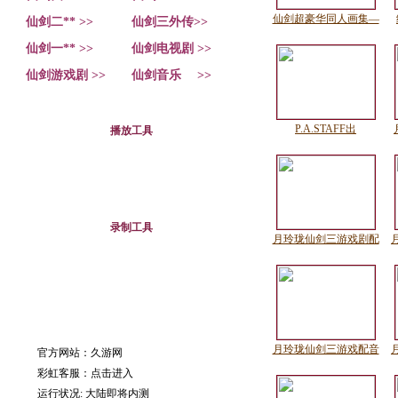
仙剑超豪华同人画集—
仙剑二** >>
仙剑三外传>>
仙剑一** >>
仙剑电视剧 >>
仙剑游戏剧 >>
仙剑音乐 >>
P.A.STAFF出
播放工具
录制工具
月玲珑仙剑三游戏剧配
月玲珑仙剑三游戏配音
官方网站：久游网
彩虹客服：
点击进入
运行状况: 大陆即将内测