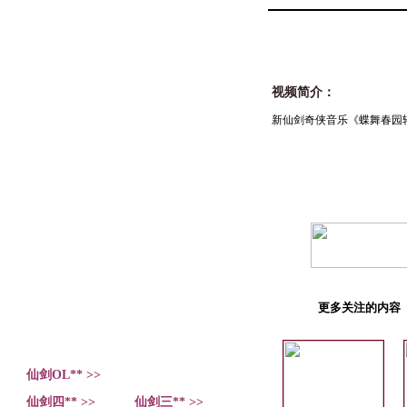
视频简介：
新仙剑奇侠音乐《蝶舞春园
更多关注的内容
仙剑OL** >>
仙剑四** >>
仙剑三** >>