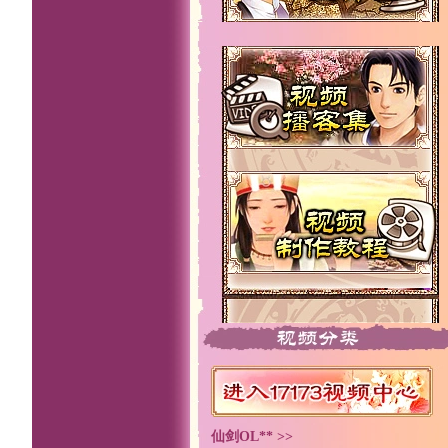
仙剑OL** >>