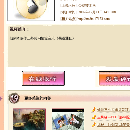
[上传玩家]: ◇旋转木马
[添加时间]: 2007年12月11日 14:10:08
[相关站点]:
http://media.17173.com
视频简介：
仙剑奇侠传三外传问情篇音乐《蜀道通仙》
更多关注的内容
仙剑三七夕恶搞音频b
尘风缘—PFC仙剑4
揭秘！仙剑OL场景