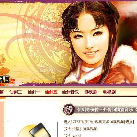
篇
仙剑二
仙剑一
仙剑五
仙剑音乐
游戏剧
电视剧
仙剑奇侠传三外传问情篇音乐
进入17173视频中心观看更多游戏视频
[进入]
[文件类型]: 游戏视频
[文件大小]: