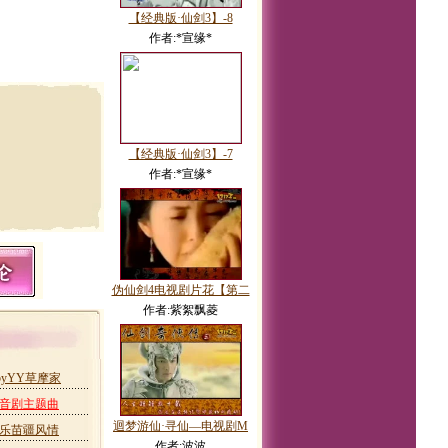
【经典版·仙剑3】-8
作者:*宣缘*
【经典版·仙剑3】-7
作者:*宣缘*
伪仙剑4电视剧片花【第二
作者:紫絮飘菱
yYY草摩家
配音剧主题曲
迴梦游仙·寻仙—电视剧M
音乐苗疆风情
作者:波波