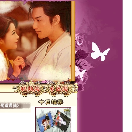
《蜀道通仙》