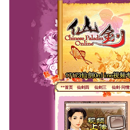
**首页
仙剑四
仙剑三
仙剑·问情