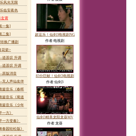
音乐风光无限
音乐临安夜色
祭玄霄
第一集]
第二集]
超逗乐！仙剑3电视剧NG
作者:电视剧
性转换广播剧
青花瓷>
—逍遥叹 升调
—逍遥叹 升调
—原版消音
83分巨献！仙剑3电视剧
—无人声仙友伴
作者:仙剑3
情篇音乐《春晖
情篇音乐《蜀道
情篇音乐《少年
甲一方》
仙剑3精美龙阳龙葵MV
甲一方变奏》
作者:龙葵
舞春园轻松版》