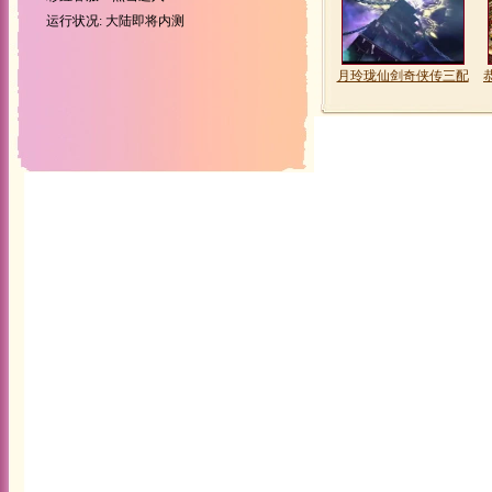
运行状况: 大陆即将内测
月玲珑仙剑奇侠传三配