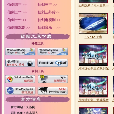
仙剑四** >>
仙剑三** >>
仙剑超豪华同人画集—
仙剑二** >>
仙剑三外传>>
仙剑一** >>
仙剑电视剧 >>
仙剑游戏剧 >>
仙剑音乐 >>
P.A.STAFF出
播放工具
月玲珑仙剑三游戏剧配
录制工具
月玲珑仙剑三游戏配音
官方网站：久游网
彩虹客服：
点击进入