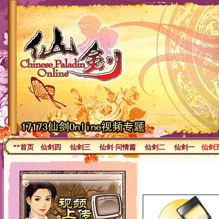
**首页
仙剑四
仙剑三
仙剑·问情篇
仙剑二
仙剑一
仙剑