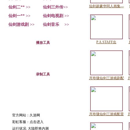
仙剑超豪华同人画集—
仙剑二** >>
仙剑三外传>>
仙剑一** >>
仙剑电视剧 >>
仙剑游戏剧 >>
仙剑音乐 >>
P.A.STAFF出
播放工具
录制工具
月玲珑仙剑三游戏剧配
月玲珑仙剑三游戏配音
官方网站：久游网
彩虹客服：
点击进入
运行状况: 大陆即将内测