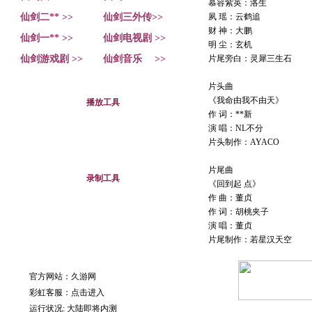
慕容紫英：洛生
仙剑二** >>
仙剑三外传>>
夙 瑶：云鹤追
财 神：大鹏
仙剑一** >>
仙剑电视剧 >>
明 尘：玄机
仙剑游戏剧 >>
仙剑音乐 >>
片尾旁白：灵犀三生石
片头曲
《我命由我不由天》
播放工具
作 词：**新
演 唱：NL不分
片头制作：AYACO
片尾曲
录制工具
《回到起 点》
作 曲：董贞
作 词：胡桃夹子
演 唱：董贞
片尾制作：若星汉天空
官方网站：久游网
彩虹客服：
点击进入
运行状况: 大陆即将内测