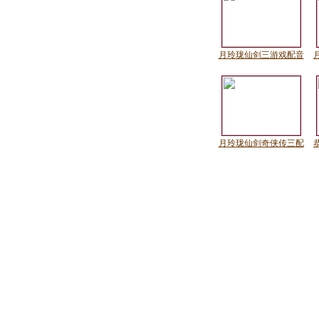
月玲珑仙剑三游戏配音
月玲珑仙剑奇侠传三配