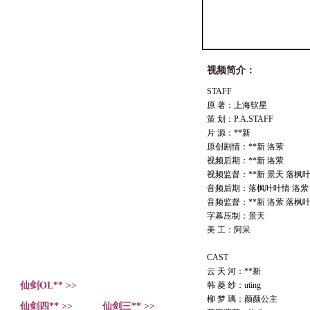
视频简介：
STAFF
原 著：上海软星
策 划：P.A.STAFF
片 源：**新
原创剧情：**新 洛萦
视频后期：**新 洛萦
视频监督：**新 景天 落枫
音频后期：落枫叶叶情 洛萦
音频监督：**新 洛萦 落枫
字幕压制：景天
美 工：阿呆
CAST
云 天 河：**新
仙剑OL** >>
韩 菱 纱：uting
柳 梦 璃：颜颜公主
仙剑四** >>
仙剑三** >>