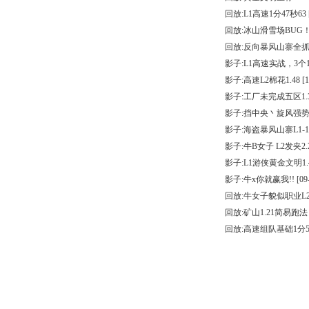
回放:L1高速1分47秒63
回放:冰山滑雪场BUG
回放:反向暴风山寨全抓
影子:L1高速实战，3个1
影子:高速L2棉花1.48
[1
影子:工厂未完成五区1.
影子:挡中央丶旋风强
影子:海盗暴风山寨L1-1
影子:牛B女子 L2发夹2.
影子:L1游侠黄金文明1.
影子:牛x你就赢我!!
[09
回放:牛女子貌似职业L2
回放:矿山1.21简易跑法
回放:高速组队基础1分5