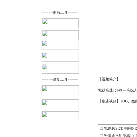
=====播放工具=====
【视频简介】
=====录制工具=====
城镇高速1分49 ---高级
【痕迹视频】TOG丿醢白丶
回放:飓风SR太空蜿蜒R
回放:黄金文明坐标1：4