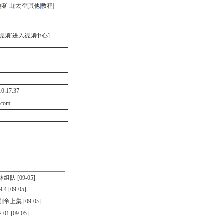
地
|
矿山
|
太空
|
其他
|
教程
|
视频[
进入视频中心
]
:17:37
3.com
林组队
[09-05]
.4
[09-05]
剧帝上集
[09-05]
.01
[09-05]