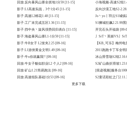
回放:反向暴风山寨全抓地1分59
[11-15]
小海视频-高速S2组1.4
影子:L1高速实战，3个1分45
[11-15]
反向沙漠工地S2-2.28.
影子:高速L2棉花1.48
[11-15]
Jo丶yo丨羽云S1城
影子:工厂未完成五区1.36
[11-15]
S1狮城狂飙2.21.99
影子:挡中央丶旋风强势回归表白
[11-15]
开完石头开福袋
[09-0
影子:海盗暴风山寨L1-1分59
[11-15]
丿SrT丶英姬VS丿Sr
影子:牛B女子 L2发夹2.25
[09-16]
【KB_可乐】梅州电竞
影子:L1游侠黄金文明1.49
[09-16]
2011跑跑卡丁车全
影子:牛x你就赢我!!
[09-16]
冰山滑雪场S2组2.16.
回放:牛女子貌似职业L2 个人2
[09-16]
S2矿山曲折滑坡1.23.8
回放:矿山1.21简易跑法
[09-16]
[痕迹视频]服务台100
回放:高速组队基础1分53
[09-16]
S2童话彩虹之门2.11.
更多下载