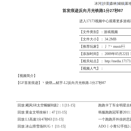
冰河
|
沙漠
|
森林
|
城镇
|
墓
首发痕迹反向月光铁路1分27秒87
进入17173视频中心观看更多游戏
【文件类别】：游戏视频
【文件大小】： 34.2MB
【推荐玩家】： 丿?丶music
【添加时间】： 2009年05月22日 10
【相关站点】：
http://media.1717
【视频人气】：
【视频简介】
【GF首发痕迹】丶烧饼灬鱿芋-L2反向月光铁路-1分27秒87
回放:飓风SR太空蜿蜒R级2：1
[11-15]
跑跑卡丁车全明星吉
回放:黄金文明坐标1：47
[11-15]
韩服跑跑冠军赛2011.9
回放:L1高速1分47秒63
[11-15]
一个跑跑开外挂的悲
回放:冰山滑雪场BUG！
[11-15]
ADO丨小青S2手指2-2