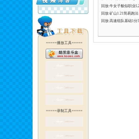
回放:牛女子貌似职业L2
回放:矿山1.21简易跑法
回放:高速组队基础1分5
=====播放工具=====
=====录制工具=====