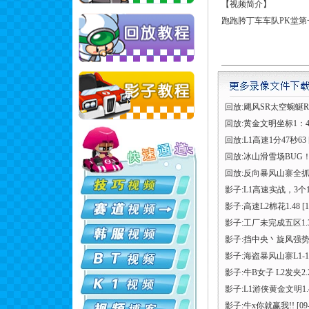
【视频简介】
跑跑胯丁车车队PK堂第一
回放:飓风SR太空蜿蜒R
回放:黄金文明坐标1：4
回放:L1高速1分47秒63
回放:冰山滑雪场BUG
回放:反向暴风山寨全抓
影子:L1高速实战，3个1
影子:高速L2棉花1.48
[1
影子:工厂未完成五区1.
影子:挡中央丶旋风强
影子:海盗暴风山寨L1-1
影子:牛B女子 L2发夹2.
影子:L1游侠黄金文明1.
影子:牛x你就赢我!!
[09