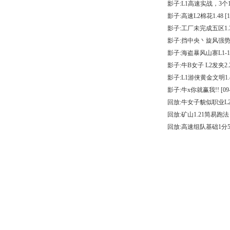
影子:L1高速实战，3个1
影子:高速L2棉花1.48
[1
影子:工厂未完成五区1.
影子:挡中央丶旋风强
影子:海盗暴风山寨L1-1
影子:牛B女子 L2发夹2.
影子:L1游侠黄金文明1.
影子:牛x你就赢我!!
[09
回放:牛女子貌似职业L2
回放:矿山1.21简易跑法
回放:高速组队基础1分5