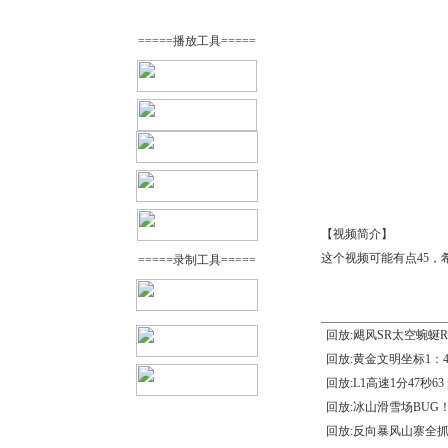
=====播放工具=====
【视频简介】
这个视频可能有点45，
=====录制工具=====
回放:飓风SR太空蜿蜒R
回放:黄金文明坐标1：4
回放:L1高速1分47秒63
回放:冰山滑雪场BUG
回放:反向暴风山寨全抓